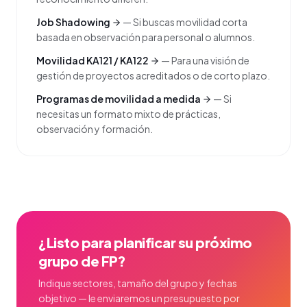
Job Shadowing
—
Si buscas movilidad corta
basada en observación para personal o alumnos.
Movilidad KA121 / KA122
—
Para una visión de
gestión de proyectos acreditados o de corto plazo.
Programas de movilidad a medida
—
Si
necesitas un formato mixto de prácticas,
observación y formación.
¿Listo para planificar su próximo
grupo de FP?
Indique sectores, tamaño del grupo y fechas
objetivo — le enviaremos un presupuesto por