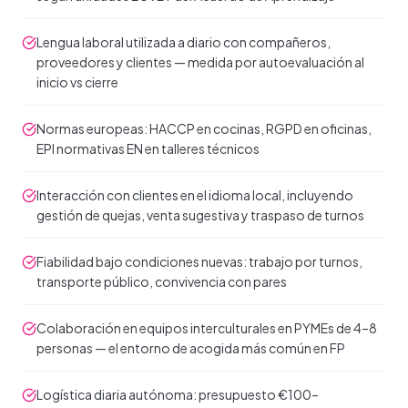
Lengua laboral utilizada a diario con compañeros,
proveedores y clientes — medida por autoevaluación al
inicio vs cierre
Normas europeas: HACCP en cocinas, RGPD en oficinas,
EPI normativas EN en talleres técnicos
Interacción con clientes en el idioma local, incluyendo
gestión de quejas, venta sugestiva y traspaso de turnos
Fiabilidad bajo condiciones nuevas: trabajo por turnos,
transporte público, convivencia con pares
Colaboración en equipos interculturales en PYMEs de 4–8
personas — el entorno de acogida más común en FP
Logística diaria autónoma: presupuesto €100–