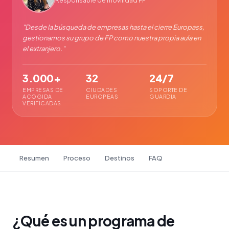
Responsable de movilidad FP
"
Desde la búsqueda de empresas hasta el cierre Europass,
gestionamos su grupo de FP como nuestra propia aula en
el extranjero.
"
3.000+
32
24/7
EMPRESAS DE
CIUDADES
SOPORTE DE
ACOGIDA
EUROPEAS
GUARDIA
VERIFICADAS
Resumen
Proceso
Destinos
FAQ
¿Qué es un programa de