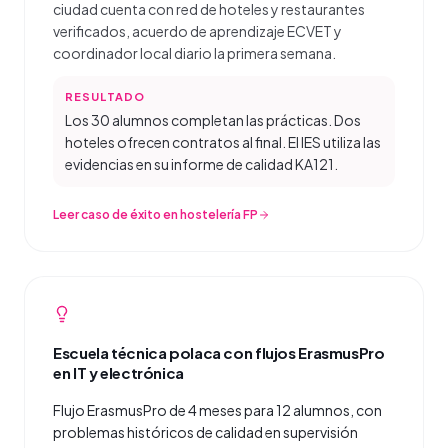
ciudad cuenta con red de hoteles y restaurantes
verificados, acuerdo de aprendizaje ECVET y
coordinador local diario la primera semana.
RESULTADO
Los 30 alumnos completan las prácticas. Dos
hoteles ofrecen contratos al final. El IES utiliza las
evidencias en su informe de calidad KA121.
Leer caso de éxito en hostelería FP
Escuela técnica polaca con flujos ErasmusPro
en IT y electrónica
Flujo ErasmusPro de 4 meses para 12 alumnos, con
problemas históricos de calidad en supervisión