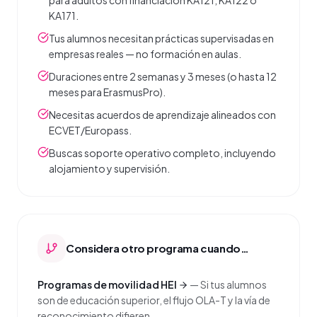
para adultos con financiación KA121, KA122 o
KA171.
Tus alumnos necesitan prácticas supervisadas en
empresas reales — no formación en aulas.
Duraciones entre 2 semanas y 3 meses (o hasta 12
meses para ErasmusPro).
Necesitas acuerdos de aprendizaje alineados con
ECVET/Europass.
Buscas soporte operativo completo, incluyendo
alojamiento y supervisión.
Considera otro programa cuando…
Programas de movilidad HEI
—
Si tus alumnos
son de educación superior, el flujo OLA-T y la vía de
reconocimiento difieren.