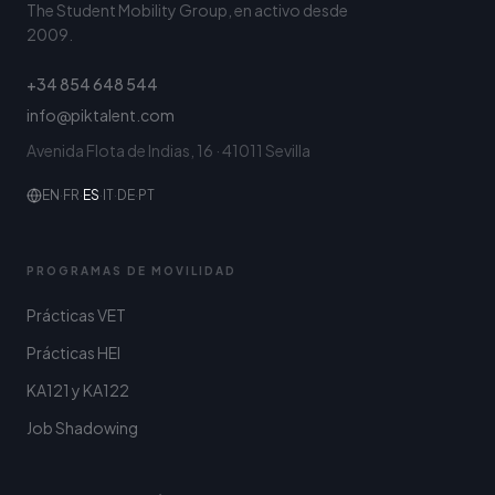
The Student Mobility Group, en activo desde
2009.
+34 854 648 544
info@piktalent.com
Avenida Flota de Indias, 16 · 41011 Sevilla
EN
·
FR
·
ES
·
IT
·
DE
·
PT
PROGRAMAS DE MOVILIDAD
Prácticas VET
Prácticas HEI
KA121 y KA122
Job Shadowing