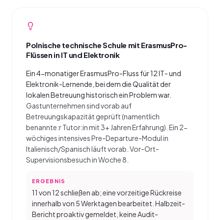
Polnische technische Schule mit ErasmusPro-
Flüssen in IT und Elektronik
Ein 4-monatiger ErasmusPro-Fluss für 12 IT- und
Elektronik-Lernende, bei dem die Qualität der
lokalen Betreuung historisch ein Problem war.
Gastunternehmen sind vorab auf
Betreuungskapazität geprüft (namentlich
benannte:r Tutor:in mit 3+ Jahren Erfahrung). Ein 2-
wöchiges intensives Pre-Departure-Modul in
Italienisch/Spanisch läuft vorab. Vor-Ort-
Supervisionsbesuch in Woche 8.
ERGEBNIS
11 von 12 schließen ab; eine vorzeitige Rückreise
innerhalb von 5 Werktagen bearbeitet. Halbzeit-
Bericht proaktiv gemeldet, keine Audit-