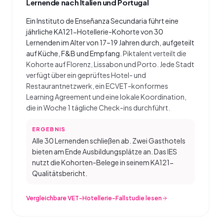
Lernende nach Italien und Portugal
Ein Instituto de Enseñanza Secundaria führt eine
jährliche KA121-Hotellerie-Kohorte von 30
Lernenden im Alter von 17–19 Jahren durch, aufgeteilt
auf Küche, F&B und Empfang.
Piktalent verteilt die
Kohorte auf Florenz, Lissabon und Porto. Jede Stadt
verfügt über ein geprüftes Hotel- und
Restaurantnetzwerk, ein ECVET-konformes
Learning Agreement und eine lokale Koordination,
die in Woche 1 tägliche Check-ins durchführt.
ERGEBNIS
Alle 30 Lernenden schließen ab. Zwei Gasthotels
bieten am Ende Ausbildungsplätze an. Das IES
nutzt die Kohorten-Belege in seinem KA121-
Qualitätsbericht.
Vergleichbare VET-Hotellerie-Fallstudie lesen