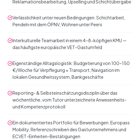
Reklamationsbearbeitung, Upselling und Schichtübergabe
Verlässlichkeit unter neuen Bedingungen: Schichtarbeit,
Pendeln mit dem ÖPNV, Wohnen unter Peers
Interkulturelle Teamarbeit in einem 4–8-köpfigen KMU —
das häufigste europäische VET-Gastumfeld
Eigenständige Alltagslogistik: Budgetierung von 100–150
€/Woche für Verpflegung + Transport, Navigation im
lokalen Gesundheitssystem, Bankgeschäfte
Reporting- & Selbsteinschätzungsdisziplin über das
wöchentliche, vom Tutor unterzeichnete Anwesenheits-
und Kompetenzprotokoll
Ein dokumentiertes Portfolio für Bewerbungen: Europass
Mobility, Referenzschreiben des Gastunternehmens und
ECVET-Einheiten-Bestätigungen