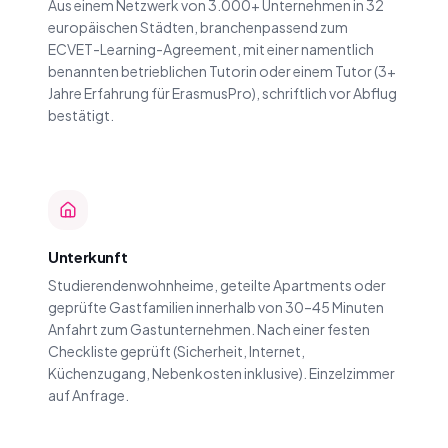
Aus einem Netzwerk von 3.000+ Unternehmen in 32
europäischen Städten, branchenpassend zum
ECVET-Learning-Agreement, mit einer namentlich
benannten betrieblichen Tutorin oder einem Tutor (3+
Jahre Erfahrung für ErasmusPro), schriftlich vor Abflug
bestätigt.
Unterkunft
Studierendenwohnheime, geteilte Apartments oder
geprüfte Gastfamilien innerhalb von 30–45 Minuten
Anfahrt zum Gastunternehmen. Nach einer festen
Checkliste geprüft (Sicherheit, Internet,
Küchenzugang, Nebenkosten inklusive). Einzelzimmer
auf Anfrage.