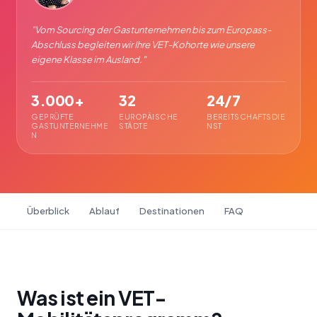
"
Vom Sourcing der Gastunternehmen bis zum Europass-
Abschluss begleiten wir Ihre VET-Kohorte wie unsere
eigene Klasse im Ausland.
"
3.000+
32
24/7
GEPRÜFTE
EUROPÄISCHE
BEREITSCHAFTSDIE
GASTUNTERNEHME
STÄDTE
NST
N
Überblick
Ablauf
Destinationen
FAQ
Was ist ein VET-