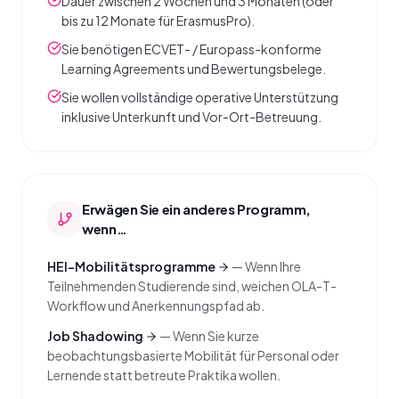
Dauer zwischen 2 Wochen und 3 Monaten (oder
bis zu 12 Monate für ErasmusPro).
Sie benötigen ECVET- / Europass-konforme
Learning Agreements und Bewertungsbelege.
Sie wollen vollständige operative Unterstützung
inklusive Unterkunft und Vor-Ort-Betreuung.
Erwägen Sie ein anderes Programm,
wenn…
HEI-Mobilitätsprogramme
—
Wenn Ihre
Teilnehmenden Studierende sind, weichen OLA-T-
Workflow und Anerkennungspfad ab.
Job Shadowing
—
Wenn Sie kurze
beobachtungsbasierte Mobilität für Personal oder
Lernende statt betreute Praktika wollen.