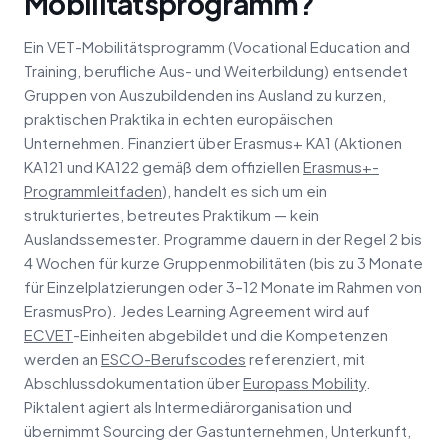
Mobilitätsprogramm?
Ein VET-Mobilitätsprogramm (Vocational Education and
Training, berufliche Aus- und Weiterbildung) entsendet
Gruppen von Auszubildenden ins Ausland zu kurzen,
praktischen Praktika in echten europäischen
Unternehmen. Finanziert über Erasmus+ KA1 (Aktionen
KA121 und KA122 gemäß dem offiziellen
Erasmus+-
Programmleitfaden
), handelt es sich um ein
strukturiertes, betreutes Praktikum — kein
Auslandssemester. Programme dauern in der Regel 2 bis
4 Wochen für kurze Gruppenmobilitäten (bis zu 3 Monate
für Einzelplatzierungen oder 3–12 Monate im Rahmen von
ErasmusPro). Jedes Learning Agreement wird auf
ECVET
-Einheiten abgebildet und die Kompetenzen
werden an
ESCO-Berufscodes
referenziert, mit
Abschlussdokumentation über
Europass Mobility
.
Piktalent agiert als Intermediärorganisation und
übernimmt Sourcing der Gastunternehmen, Unterkunft,