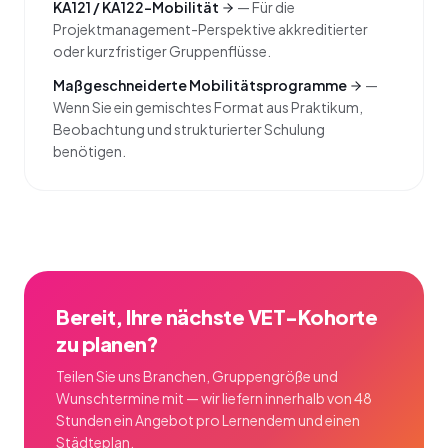
KA121 / KA122-Mobilität
—
Für die
Projektmanagement-Perspektive akkreditierter
oder kurzfristiger Gruppenflüsse.
Maßgeschneiderte Mobilitätsprogramme
—
Wenn Sie ein gemischtes Format aus Praktikum,
Beobachtung und strukturierter Schulung
benötigen.
Bereit, Ihre nächste VET-Kohorte
zu planen?
Teilen Sie uns Branchen, Gruppengröße und
Wunschtermine mit — wir liefern innerhalb von 48
Stunden ein Angebot pro Lernendem und einen
Städteplan.