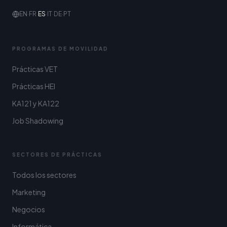
EN
·
FR
·
ES
·
IT
·
DE
·
PT
PROGRAMAS DE MOVILIDAD
Prácticas VET
Prácticas HEI
KA121 y KA122
Job Shadowing
SECTORES DE PRÁCTICAS
Todos los sectores
Marketing
Negocios
Informática