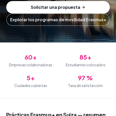
Solicitar una propuesta
Explorar los programas de movilidad Erasmus+
60+
85+
Empresas colaboradoras
Estudiantes colocados
5+
97 %
Ciudades cubiertas
Tasa de satisfacción
Prácticas Erasmus+ en Suiza — resumen