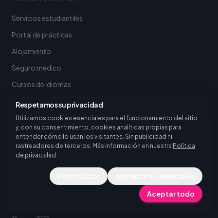
Servicios estudiantiles
Portal de prácticas
Alojamiento
Seguro médico
Cursos de idiomas
Cursos TEFL
Respetamos su privacidad
Utilizamos cookies esenciales para el funcionamiento del sitio
y, con su consentimiento, cookies analíticas propias para
OTROS SERVICIOS
entender cómo lo usan los visitantes. Sin publicidad ni
rastreadores de terceros. Más información en nuestra
Política
Servicios de reclutamiento
de privacidad
.
Contratar becarios internacionales
Personalizar
Rechazar no esenciales
Búsqueda de talento en Europa
Aceptar todo
Cursos de idiomas