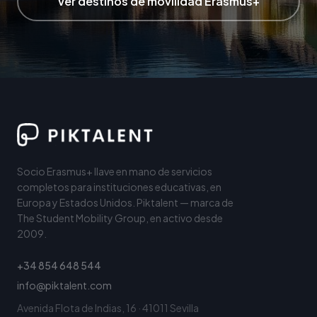
Ver destinos de movilidad Erasmus+
Socio Erasmus+ llave en mano de servicios
completos para instituciones educativas, en
Europa y Estados Unidos. Piktalent — marca de
The Student Mobility Group, en activo desde
2009.
+34 854 648 544
info@piktalent.com
Avenida Flota de Indias, 16 · 41011 Sevilla