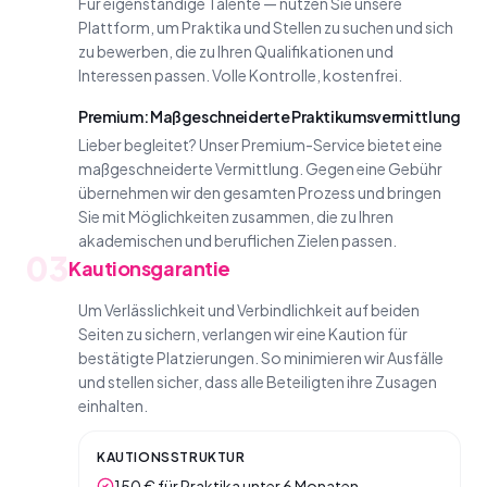
Für eigenständige Talente — nutzen Sie unsere
Plattform, um Praktika und Stellen zu suchen und sich
zu bewerben, die zu Ihren Qualifikationen und
Interessen passen. Volle Kontrolle, kostenfrei.
Premium: Maßgeschneiderte Praktikumsvermittlung
Lieber begleitet? Unser Premium-Service bietet eine
maßgeschneiderte Vermittlung. Gegen eine Gebühr
übernehmen wir den gesamten Prozess und bringen
Sie mit Möglichkeiten zusammen, die zu Ihren
akademischen und beruflichen Zielen passen.
03
Kautionsgarantie
Um Verlässlichkeit und Verbindlichkeit auf beiden
Seiten zu sichern, verlangen wir eine Kaution für
bestätigte Platzierungen. So minimieren wir Ausfälle
und stellen sicher, dass alle Beteiligten ihre Zusagen
einhalten.
KAUTIONSSTRUKTUR
150 € für Praktika unter 6 Monaten