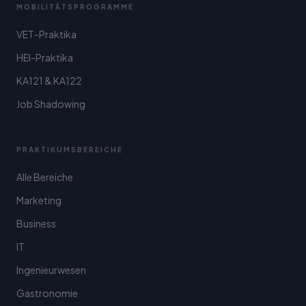
MOBILITÄTSPROGRAMME
VET-Praktika
HEI-Praktika
KA121 & KA122
Job Shadowing
PRAKTIKUMSBEREICHE
Alle Bereiche
Marketing
Business
IT
Ingenieurwesen
Gastronomie