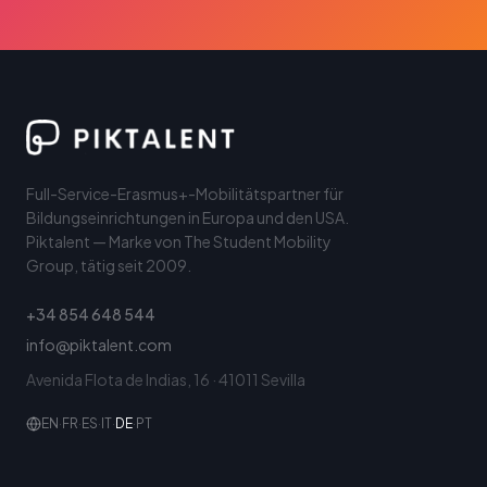
Full-Service-Erasmus+-Mobilitätspartner für
Bildungseinrichtungen in Europa und den USA.
Piktalent — Marke von The Student Mobility
Group, tätig seit 2009.
+34 854 648 544
info@piktalent.com
Avenida Flota de Indias, 16 · 41011 Sevilla
EN
·
FR
·
ES
·
IT
·
DE
·
PT