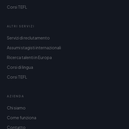
Corsi TEFL
ALTRI SERVIZI
Servizi di reclutamento
Assumi stagisti internazionali
Ricerca talenti in Europa
Corsi di lingua
Corsi TEFL
AZIENDA
Chi siamo
Come funziona
Contatto