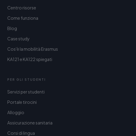
Centro risorse
Come funziona
Blog
Case study
Cos'è la mobilità Erasmus
KA121 e KA122 spiegati
PER GLI STUDENTI
Servizi per studenti
Portale tirocini
Alloggio
Assicurazione sanitaria
Corsi di lingua