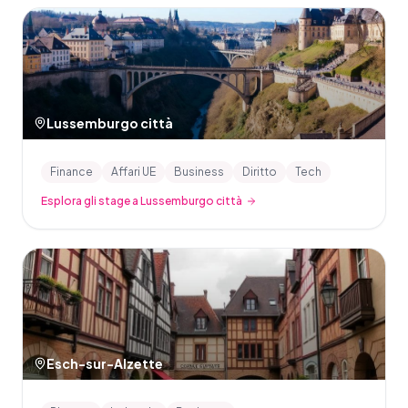
Lussemburgo città
Finance
Affari UE
Business
Diritto
Tech
Esplora gli stage a Lussemburgo città
Esch-sur-Alzette