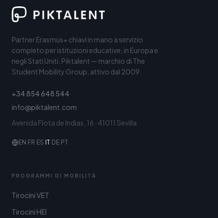
Partner Erasmus+ chiavi in mano a servizio
completo per istituzioni educative, in Europa e
negli Stati Uniti. Piktalent — marchio di The
Student Mobility Group, attivo dal 2009.
+34 854 648 544
info@piktalent.com
Avenida Flota de Indias, 16 · 41011 Sevilla
EN
·
FR
·
ES
·
IT
·
DE
·
PT
PROGRAMMI DI MOBILITÀ
Tirocini VET
Tirocini HEI