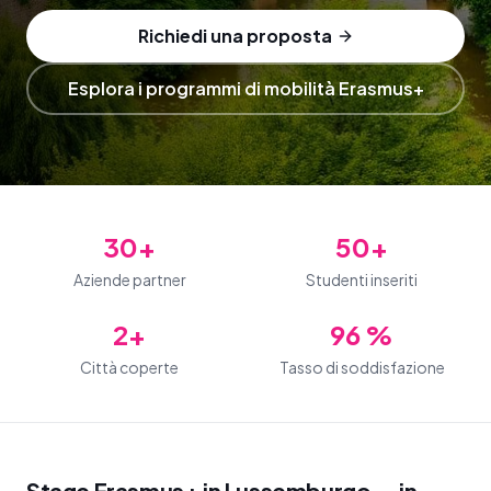
Richiedi una proposta
Esplora i programmi di mobilità Erasmus+
30+
50+
Aziende partner
Studenti inseriti
2+
96 %
Città coperte
Tasso di soddisfazione
Stage Erasmus+ in Lussemburgo — in