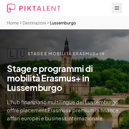
Home
Destinazioni
Lussemburgo
🇱🇺
STAGE E MOBILITÀ ERASMUS+ IN
Stage e programmi di
mobilità Erasmus+ in
Lussemburgo
L'hub finanziario multilingue del Lussemburgo
offre placement Erasmus+ premium in finance,
affari europei e business internazionale.