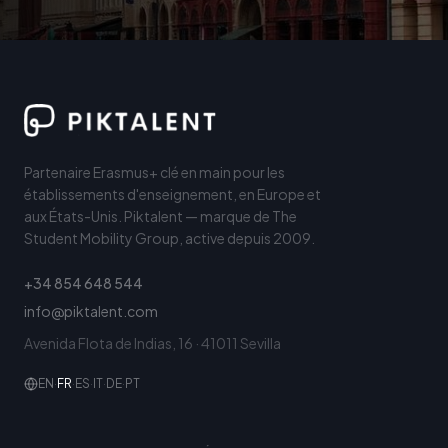
Partenaire Erasmus+ clé en main pour les
établissements d'enseignement, en Europe et
aux États-Unis. Piktalent — marque de The
Student Mobility Group, active depuis 2009.
+34 854 648 544
info@piktalent.com
Avenida Flota de Indias, 16 · 41011 Sevilla
EN
·
FR
·
ES
·
IT
·
DE
·
PT