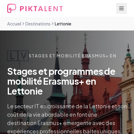
Accueil
Destinations
Lettonie
🇱🇻
STAGES ET MOBILITÉ ERASMUS+ EN
Stages et programmes de
mobilité Erasmus+ en
Lettonie
Le secteur IT en croissance de la Lettonie et son
coût de la vie abordable en font une
destination Erasmus+ émergente avec des
expériences professionnelles baltes uniques.