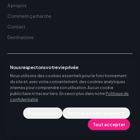
À propos
Comment ça marche
Contact
Destinations
DESTINATIONS DE MOBILITÉ ERASMUS+ POUR ÉCOLES ET
Nous respectons votre vie privée
UNIVERSITÉS
Voir toutes les destinations
Nous utilisons des cookies essentiels pour le fonctionnement
du site et, avec votre consentement, des cookies analytiques
Voir toutes les destinations de stage
internes pour comprendre son utilisation. Aucun cookie
publicitaire ni traceur tiers. En savoir plus dans notre
Politique de
confidentialité
.
Personnaliser
Refuser les non-essentiels
©
2026
Piktalent.
Tous droits réservés.
Tout accepter
Politique de confidentialité
Conditions d'utilisation
Paramètres des cookies