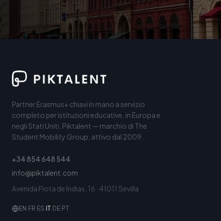
Partner Erasmus+ chiavi in mano a servizio
completo per istituzioni educative, in Europa e
negli Stati Uniti. Piktalent — marchio di The
Student Mobility Group, attivo dal 2009.
+34 854 648 544
info@piktalent.com
Avenida Flota de Indias, 16 · 41011 Sevilla
EN
·
FR
·
ES
·
IT
·
DE
·
PT