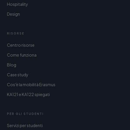
Hospitality
Design
RISORSE
Centro risorse
Come funziona
Blog
Case study
Cos'è la mobilità Erasmus
KA121 e KA122 spiegati
PER GLI STUDENTI
Servizi per studenti