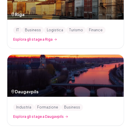
Riga
IT
Business
Logistica
Turismo
Finance
Esplora gli stage a Riga
Daugavpils
Industria
Formazione
Business
Esplora gli stage a Daugavpils