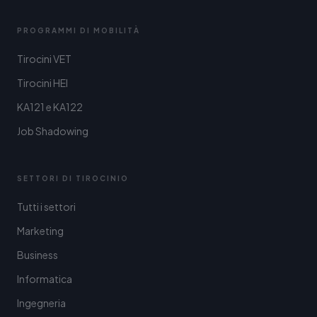
PROGRAMMI DI MOBILITÀ
Tirocini VET
Tirocini HEI
KA121 e KA122
Job Shadowing
SETTORI DI TIROCINIO
Tutti i settori
Marketing
Business
Informatica
Ingegneria