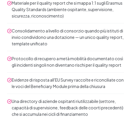
Materiale per il quality report che si mappa 1:1 sugli Erasmus
Quality Standards (ambiente ospitante, supervisione,
sicurezza, riconoscimento)
Consolidamento a livello di consorzio quando più istituti di
invio condividono una dotazione — un unico quality report,
template unificato
Protocollo di recupero a metà mobilità documentato così
gli incidenti singoli non diventano rischi per il quality report
Evidenze di risposta all'EU Survey raccolte e riconciliate con
le voci del Beneficiary Module prima della chiusura
Una directory di aziende ospitanti riutilizzabile (settore,
capacità di supervisione, feedback delle coorti precedenti)
che si accumula nei cicli di finanziamento