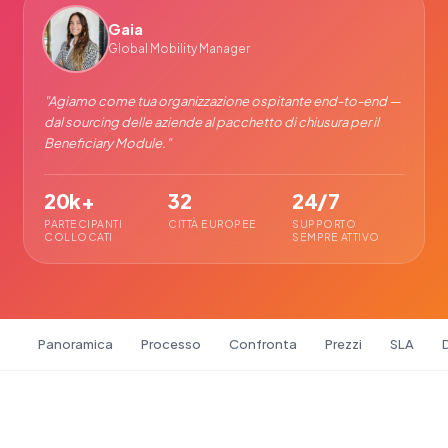
Gaia
Global Mobility Manager
"
Agiamo come tua organizzazione ospitante end-to-end —
dal sourcing delle aziende al pacchetto di chiusura per il
Beneficiary Module.
"
20k+
32
24/7
PARTECIPANTI
CITTÀ EUROPEE
SUPPORTO
COLLOCATI
SEMPRE ATTIVO
Panoramica
Processo
Confronta
Prezzi
SLA