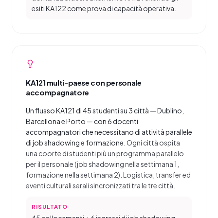
esiti KA122 come prova di capacità operativa.
KA121 multi-paese con personale
accompagnatore
Un flusso KA121 di 45 studenti su 3 città — Dublino,
Barcellona e Porto — con 6 docenti
accompagnatori che necessitano di attività parallele
di job shadowing e formazione.
Ogni città ospita
una coorte di studenti più un programma parallelo
per il personale (job shadowing nella settimana 1,
formazione nella settimana 2). Logistica, transfer ed
eventi culturali serali sincronizzati tra le tre città.
RISULTATO