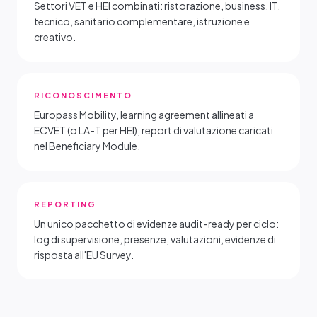
Settori VET e HEI combinati: ristorazione, business, IT,
tecnico, sanitario complementare, istruzione e
creativo.
RICONOSCIMENTO
Europass Mobility, learning agreement allineati a
ECVET (o LA-T per HEI), report di valutazione caricati
nel Beneficiary Module.
REPORTING
Un unico pacchetto di evidenze audit-ready per ciclo:
log di supervisione, presenze, valutazioni, evidenze di
risposta all'EU Survey.