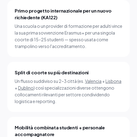
Primo progetto internazionale per un nuovo
richiedente (KA122)
Una scuola o un provider di formazione per adulti vince
la sua prima sovvenzione Erasmus+ per una singola
coorte di 15–25 studenti — spesso usata come
trampolino verso l'accreditamento.
Split di coorte su più destinazioni
Un flusso suddiviso su 2–3 città (es.
Valencia
+
Lisbona
+
Dublino
) così specializzazioni diverse ottengono
collocamenti rilevanti per settore condividendo
logistica e reporting.
Mobilità combinata studenti + personale
accompagnatore