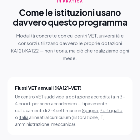
IN PRATICA
Come le istituzioni usano
davvero questo programma
Modalità concrete con cui centri VET, università e
consorzi utilizzano davvero le proprie dotazioni
KA121/KA122 — non teoria, ma ciò che realizziamo ogni
mese.
Flussi VET annuali (KA121-VET)
Un centro VET suddivide la dotazione accreditata in 3–
4 coorti per anno accademico — tipicamente
collocamenti di 2–4 settimane in
Spagna
,
Portogallo
o
Italia
allineati al curriculum (ristorazione, IT,
amministrazione, meccanica).