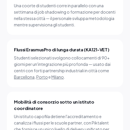
Una coorte di studenti corre in parallelo con una
settimana di job shadowing o formazione per docenti
nella stessa città — il personale sviluppa metodologia
mentre supervisiona gli studenti.
Flussi ErasmusPro di lunga durata (KA121-VET)
Studenti selezionati svolgono collocamenti di 90+
giorni per un'integrazione più profonda — usato dai
centri con forti partnership industriali in città come
Barcellona
,
Porto
e
Milano
.
Mobilità di consorzio sotto un istituto
coordinatore
Un istituto capofila detiene l'accreditamento e
canalizza i flussi per le scuole partner, con Piktalent
che fornisce un unico livello di delivery unificato per