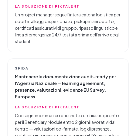
LA SOLUZIONE DI PIKTALENT
Un project manager segue l'intera catena logistica per
coorte: alloggio ispezionato, pickup in aeroporto,
certificati assicurativi di gruppo, ripasso linguistico e
linea di emergenza 24/7 testata prima dell'arrivo degli
studenti.
SFIDA
Mantenere la documentazione audit-ready per
l'Agenzia Nazionale — learning agreement,
presenze, valutazioni, evidenze EU Survey,
Europass.
LA SOLUZIONE DI PIKTALENT
Consegnamo un unico pacchetto di chiusura pronto
per il Beneficiary Module entro 2 giorni lavorativi dal
rientro — valutazioni co-firmate, log di presenze,
certificati Europass e riconciliazione EU Survey inclusi.