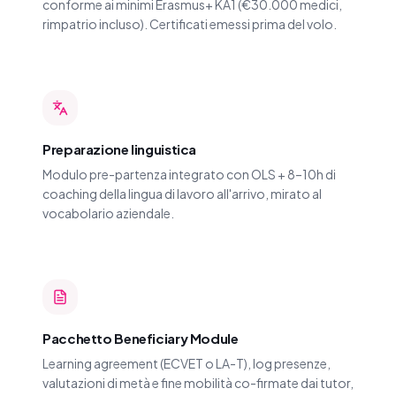
conforme ai minimi Erasmus+ KA1 (€30.000 medici,
rimpatrio incluso). Certificati emessi prima del volo.
Preparazione linguistica
Modulo pre-partenza integrato con OLS + 8–10h di
coaching della lingua di lavoro all'arrivo, mirato al
vocabolario aziendale.
Pacchetto Beneficiary Module
Learning agreement (ECVET o LA-T), log presenze,
valutazioni di metà e fine mobilità co-firmate dai tutor,