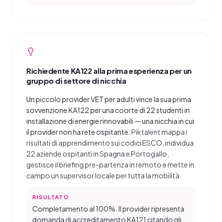
Richiedente KA122 alla prima esperienza per un
gruppo di settore di nicchia
Un piccolo provider VET per adulti vince la sua prima
sovvenzione KA122 per una coorte di 22 studenti in
installazione di energie rinnovabili — una nicchia in cui
il provider non ha rete ospitante.
Piktalent mappa i
risultati di apprendimento sui codici ESCO, individua
22 aziende ospitanti in Spagna e Portogallo,
gestisce il briefing pre-partenza in remoto e mette in
campo un supervisor locale per tutta la mobilità.
RISULTATO
Completamento al 100%. Il provider ripresenta
domanda di accreditamento KA121 citando gli