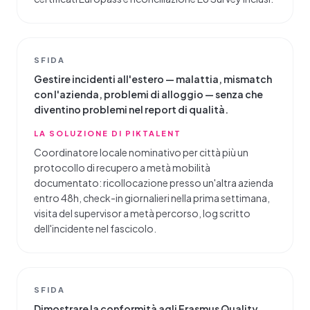
SFIDA
Gestire incidenti all'estero — malattia, mismatch
con l'azienda, problemi di alloggio — senza che
diventino problemi nel report di qualità.
LA SOLUZIONE DI PIKTALENT
Coordinatore locale nominativo per città più un
protocollo di recupero a metà mobilità
documentato: ricollocazione presso un'altra azienda
entro 48h, check-in giornalieri nella prima settimana,
visita del supervisor a metà percorso, log scritto
dell'incidente nel fascicolo.
SFIDA
Dimostrare la conformità agli Erasmus Quality