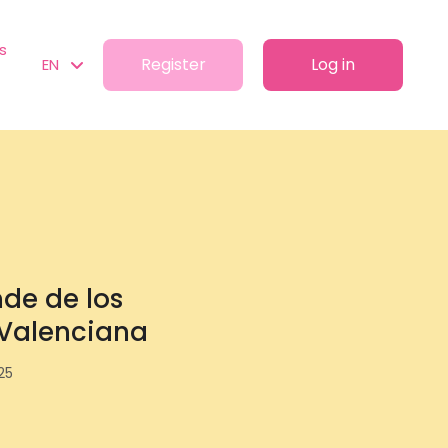
s
Register
Log in
EN
de de los
 Valenciana
25