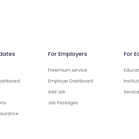
dates
For Employers
For E
Freemium service
Educati
ashboard
Employer Dashboard
Instit
Add Job
Servic
ons
Job Packages
insurance