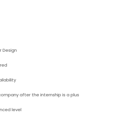
or Design
ired
lability
e company after the internship is a plus
anced level