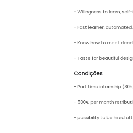
- Willingness to learn, sel
- Fast learner, automated, 
- Know how to meet deadli
- Taste for beautiful desig
Condições
- Part time internship (30
- 500€ per month retribut
- possibility to be hired af