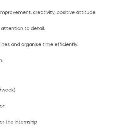
f-improvement, creativity, positive attitude.
attention to detail.
nes and organise time efficiently.
n.
h/week)
ion
ter the internship