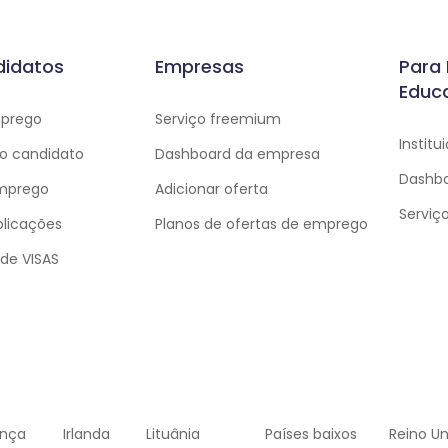
didatos
Empresas
Para 
Educ
mprego
Serviço freemium
Institu
o candidato
Dashboard da empresa
Dashb
emprego
Adicionar oferta
Serviç
plicações
Planos de ofertas de emprego
de VISAS
ança
Irlanda
Lituânia
Países baixos
Reino Un