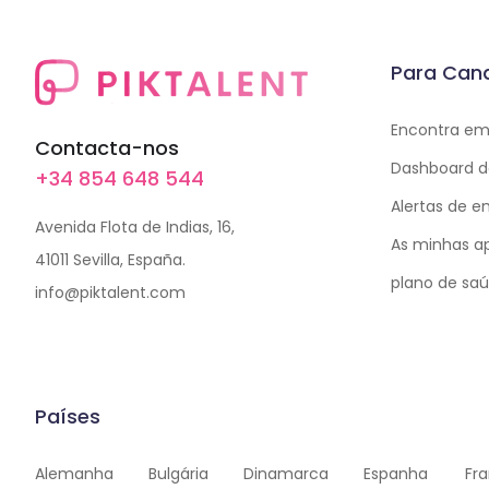
Para Can
Encontra e
Contacta-nos
Dashboard d
+34 854 648 544
Alertas de 
Avenida Flota de Indias, 16,
As minhas a
41011 Sevilla, España.
plano de saú
info@piktalent.com
Países
Alemanha
Bulgária
Dinamarca
Espanha
Fr