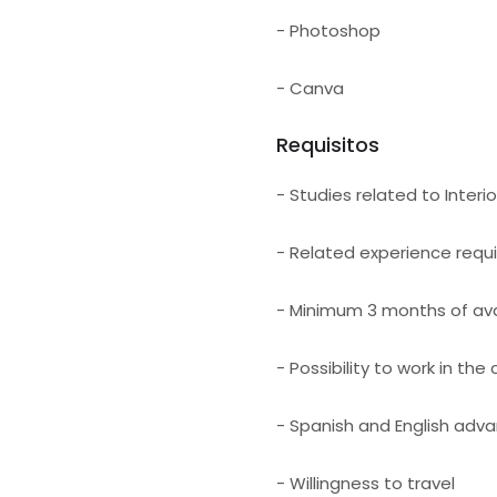
- Photoshop
- Canva
Requisitos
- Studies related to Interi
- Related experience requ
- Minimum 3 months of avai
- Possibility to work in th
- Spanish and English adv
- Willingness to travel