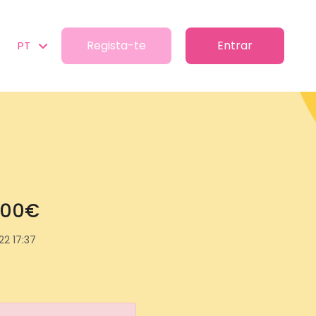
Regista-te
Entrar
PT
 500€
22 17:37