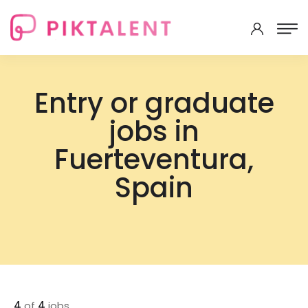
Entry or graduate
jobs in
Fuerteventura,
Spain
4
of
4
jobs