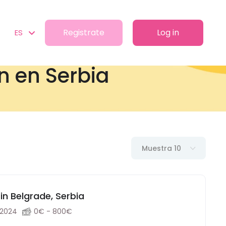
Registrate
Log in
ES
n en Serbia
Muestra 10
in Belgrade, Serbia
 2024
0€ - 800€