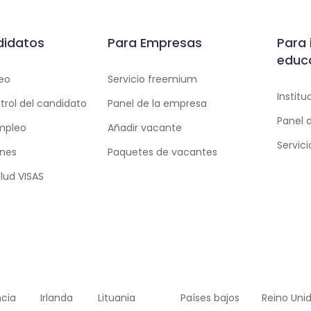
didatos
Para Empresas
Para 
educ
eo
Servicio freemium
Instit
trol del candidato
Panel de la empresa
Panel 
empleo
Añadir vacante
Servic
ones
Paquetes de vacantes
lud VISAS
ncia
Irlanda
Lituania
Países bajos
Reino Uni