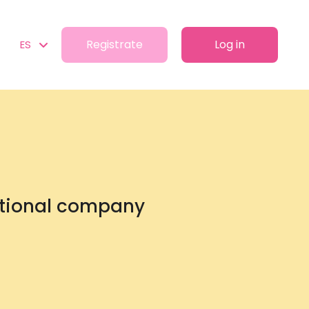
Registrate
Log in
ES
ational company