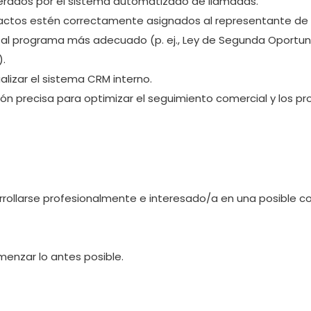
enerados por el sistema automatizado de llamadas.
actos estén correctamente asignados al representante de
os al programa más adecuado (p. ej., Ley de Segunda Oportun
).
alizar el sistema CRM interno.
ón precisa para optimizar el seguimiento comercial y los pr
ollarse profesionalmente e interesado/a en una posible cont
menzar lo antes posible.