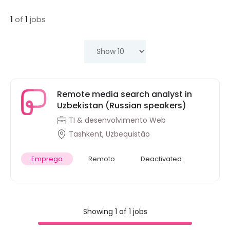
1
of
1
jobs
Remote media search analyst in
Uzbekistan (Russian speakers)
TI & desenvolvimento Web
Tashkent, Uzbequistão
Emprego
Remoto
Deactivated
Showing 1 of 1 jobs