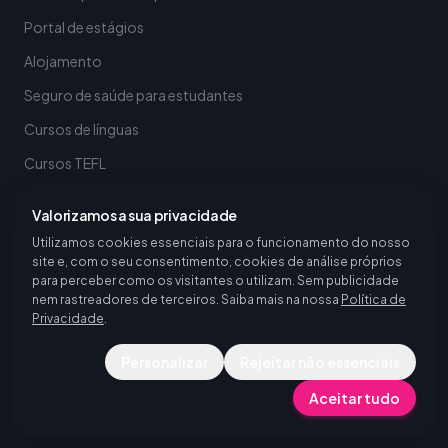
Portal de estágios
Alojamento
Seguro de saúde para estudantes
Cursos de línguas
Cursos TEFL
Valorizamos a sua privacidade
OUTROS SERVIÇOS
Utilizamos cookies essenciais para o funcionamento do nosso
site e, com o seu consentimento, cookies de análise próprios
Serviços de recrutamento
para perceber como os visitantes o utilizam. Sem publicidade
nem rastreadores de terceiros. Saiba mais na nossa
Política de
Contratar estagiários internacionais
Privacidade
.
Recrutamento de talento na Europa
Personalizar
Rejeitar não essenciais
Cursos de línguas
Aceitar tudo
Cursos TEFL