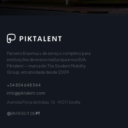
Parceiro Erasmus+ de serviço completo para
instituições de ensino na Europa e nos EUA.
Piktalent — marca do The Student Mobility
Group, em atividade desde 2009.
+34 854 648 544
info@piktalent.com
Avenida Flota de Indias, 16 · 41011 Sevilla
EN
·
FR
·
ES
·
IT
·
DE
·
PT