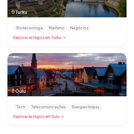
Turku
Biotecnologia
Marítimo
Negócios
Explorar estágios em Turku
Oulu
Tech
Telecomunicações
Energias limpas
Explorar estágios em Oulu