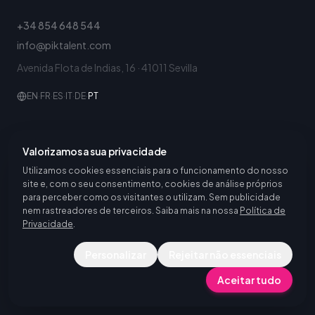
+34 854 648 544
info@piktalent.com
Avenida Flota de Indias, 16 · 41011 Sevilla
EN
·
FR
·
ES
·
IT
·
DE
·
PT
PROGRAMAS DE ESTÁGIO E MOBILIDADE
Valorizamos a sua privacidade
Utilizamos cookies essenciais para o funcionamento do nosso
Estágios EFP
site e, com o seu consentimento, cookies de análise próprios
Estágios do ensino superior
para perceber como os visitantes o utilizam. Sem publicidade
nem rastreadores de terceiros. Saiba mais na nossa
Política de
KA121 e KA122
Privacidade
.
Job shadowing
Personalizar
Rejeitar não essenciais
Aceitar tudo
ÁREAS DE ESTÁGIO