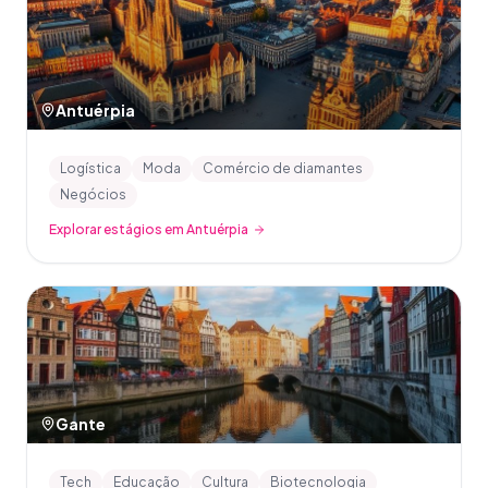
Antuérpia
Logística
Moda
Comércio de diamantes
Negócios
Explorar estágios em Antuérpia
Gante
Tech
Educação
Cultura
Biotecnologia