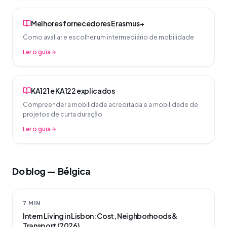
Melhores fornecedores Erasmus+
Como avaliar e escolher um intermediário de mobilidade
Ler o guia
KA121 e KA122 explicados
Compreender a mobilidade acreditada e a mobilidade de
projetos de curta duração
Ler o guia
Do blog — Bélgica
7 MIN
Intern Living in Lisbon: Cost, Neighborhoods &
Transport (2026)