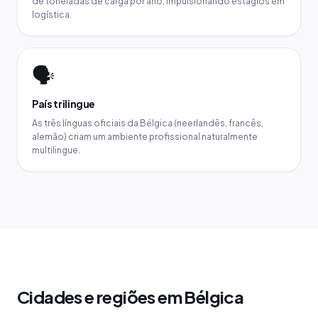
de toneladas de carga por ano, impulsionando estágios em
logística.
🗣️
País trilingue
As três línguas oficiais da Bélgica (neerlandês, francês,
alemão) criam um ambiente profissional naturalmente
multilingue.
Cidades e regiões em Bélgica