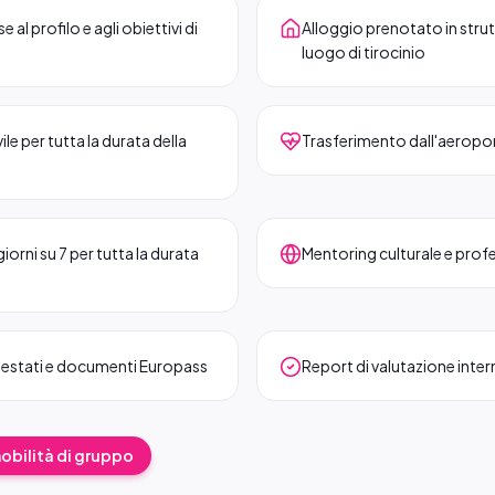
l profilo e agli obiettivi di
Alloggio prenotato in strutt
luogo di tirocinio
le per tutta la durata della
Trasferimento dall'aeropor
orni su 7 per tutta la durata
Mentoring culturale e prof
testati e documenti Europass
Report di valutazione interme
mobilità di gruppo