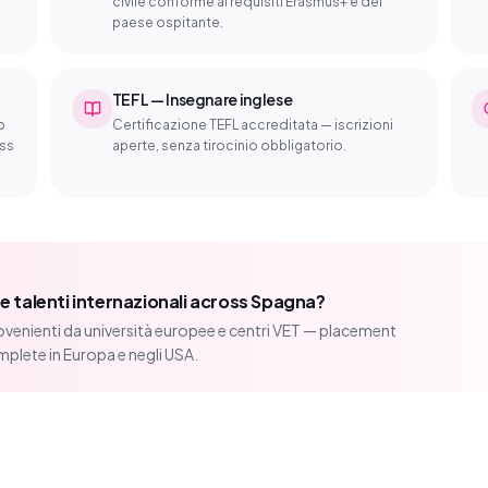
civile conforme ai requisiti Erasmus+ e del
paese ospitante.
TEFL — Insegnare inglese
o
Certificazione TEFL accreditata — iscrizioni
oss
aperte, senza tirocinio obbligatorio.
e talenti internazionali across Spagna?
venienti da università europee e centri VET — placement
mplete in Europa e negli USA.