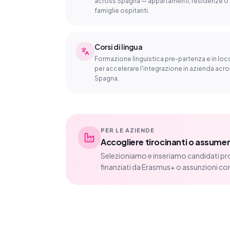
across Spagna — appartamenti, residenze o
famiglie ospitanti.
Corsi di lingua
Formazione linguistica pre-partenza e in loc
per accelerare l'integrazione in azienda acr
Spagna.
PER LE AZIENDE
Accogliere tirocinanti o assumer
Selezioniamo e inseriamo candidati pro
finanziati da Erasmus+ o assunzioni co