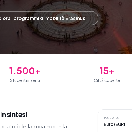
lora i programmi di mobilità Erasmus+
1.500+
15+
Studenti inseriti
Città coperte
n sintesi
VALUTA
Euro (EUR)
ndatori della zona euro e la