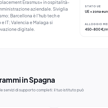
i placement Erasmus+ in ospitalità-
STATO UE
mministrazione aziendale. Siviglia
UE + zona eu
rismo; Barcellona è l'hub tech e
o e IT; Valencia e Malaga si
ALLOGGIO ME
ovazione digitale.
450–800 €/
grammi in Spagna
servizi di supporto completi: il tuo istituto può