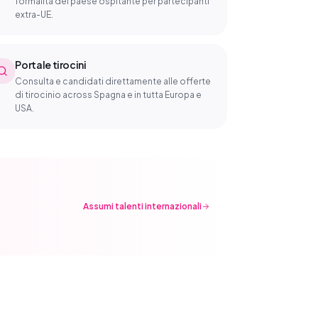
formalità del paese ospitante per partecipanti
extra-UE.
Portale tirocini
Consulta e candidati direttamente alle offerte
di tirocinio across Spagna e in tutta Europa e
USA.
Assumi talenti internazionali