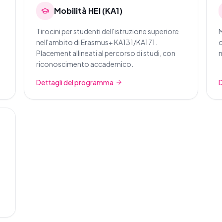
Mobilità HEI (KA1)
Tirocini per studenti dell'istruzione superiore
M
nell'ambito di Erasmus+ KA131/KA171.
o
Placement allineati al percorso di studi, con
m
riconoscimento accademico.
Dettagli del programma