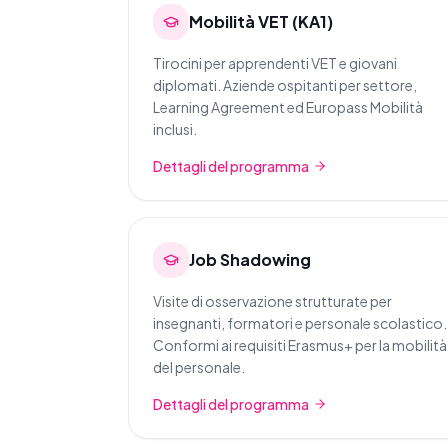
Mobilità VET (KA1)
Tirocini per apprendenti VET e giovani
diplomati. Aziende ospitanti per settore,
Learning Agreement ed Europass Mobilità
inclusi.
Dettagli del programma
Job Shadowing
Visite di osservazione strutturate per
insegnanti, formatori e personale scolastico.
Conformi ai requisiti Erasmus+ per la mobilità
del personale.
Dettagli del programma