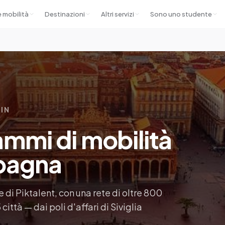
e mobilità
Destinazioni
Altri servizi
Sono uno studente
 IN
mmi di mobilità
pagna
 di Piktalent, con una rete di oltre 800
 città — dai poli d'affari di Siviglia