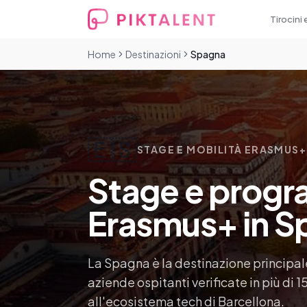
Tirocini 
Home
Destinazioni
Spagna
🇪🇸
STAGE E MOBILITÀ ERASMUS+
Stage e progra
Erasmus+ in S
La Spagna è la destinazione principale
aziende ospitanti verificate in più di 15
all'ecosistema tech di Barcellona.