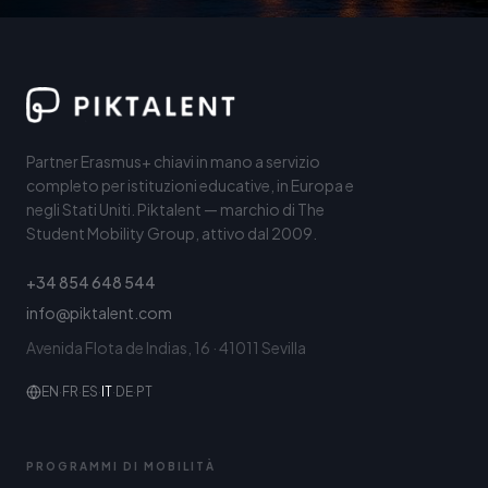
Partner Erasmus+ chiavi in mano a servizio
completo per istituzioni educative, in Europa e
negli Stati Uniti. Piktalent — marchio di The
Student Mobility Group, attivo dal 2009.
+34 854 648 544
info@piktalent.com
Avenida Flota de Indias, 16 · 41011 Sevilla
EN
·
FR
·
ES
·
IT
·
DE
·
PT
PROGRAMMI DI MOBILITÀ