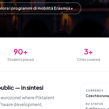
lora i programmi di mobilità Erasmus+
90+
3+
Students placed
Cities covered
blic — in sintesi
CURRENCY
Czech koruna
-eurozone) where Piktalent
oftware development,
EU STATUS