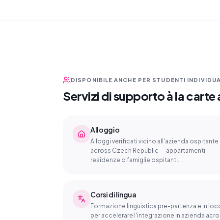
DISPONIBILE ANCHE PER STUDENTI INDIVIDUA
Servizi di supporto à la cart
Alloggio
Alloggi verificati vicino all'azienda ospitante
across Czech Republic — appartamenti,
residenze o famiglie ospitanti.
Corsi di lingua
Formazione linguistica pre-partenza e in loc
per accelerare l'integrazione in azienda acr