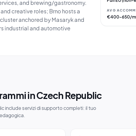
Full EU (non-
ervices, and brewing/gastronomy.
and creative roles; Brno hosts a
AVG ACCOMM
€400–650/m
 cluster anchored by Masaryk and
rs industrial and automotive
grammi in Czech Republic
 include servizi di supporto completi: il tuo
 pedagogica.