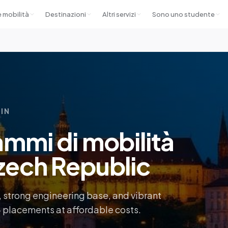
e mobilità
Destinazioni
Altri servizi
Sono uno studente
 IN
mmi di mobilità
zech Republic
, strong engineering base, and vibrant
+ placements at affordable costs.