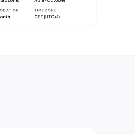
eurozone)
April–October
ODATION
TIME ZONE
onth
CET (UTC+1)