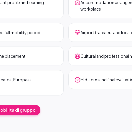
t profile and learning
Accommodation arrangement
workplace
he full mobility period
Airport transfers and local 
the placement
Cultural and professional
ficates, Europass
Mid-term and final evaluati
mobilità di gruppo