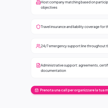
Host company matching based on participan
objectives
Travel insurance and liability coverage for t
24/7 emergency support line throughout 
Administrative support: agreements, certi
documentation
Prenota una call per organizzare la tua 