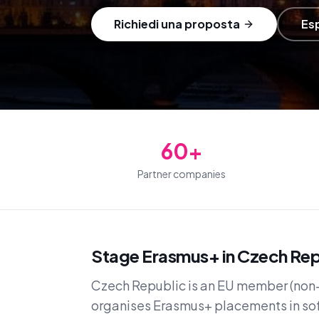
Richiedi una proposta
Esp
60+
Partner companies
Stage Erasmus+ in Czech Repu
Czech Republic is an EU member (non
organises Erasmus+ placements in s