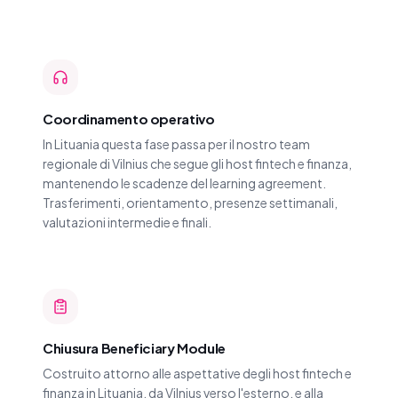
Coordinamento operativo
In Lituania questa fase passa per il nostro team
regionale di Vilnius che segue gli host fintech e finanza,
mantenendo le scadenze del learning agreement.
Trasferimenti, orientamento, presenze settimanali,
valutazioni intermedie e finali.
Chiusura Beneficiary Module
Costruito attorno alle aspettative degli host fintech e
finanza in Lituania, da Vilnius verso l'esterno, e alla