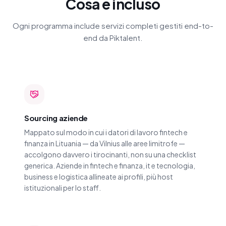
Cosa è incluso
Ogni programma include servizi completi gestiti end-to-
end da Piktalent.
Sourcing aziende
Mappato sul modo in cui i datori di lavoro fintech e
finanza in Lituania — da Vilnius alle aree limitrofe —
accolgono davvero i tirocinanti, non su una checklist
generica. Aziende in fintech e finanza, it e tecnologia,
business e logistica allineate ai profili, più host
istituzionali per lo staff.