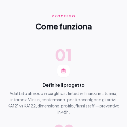
PROCESSO
Come funziona
01
Definire il progetto
Adattato al modo in cui gli host fintech e finanza in Lituania,
intorno a Vilnius, confermano i posti e accolgono gli arrivi.
KA121 vs KA122, dimensione, profilo, flussi staff — preventivo
in 48h.