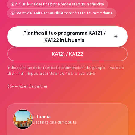
Vilnius è una destinazione tech e startup in crescita
Costo della vita accessibile con infrastrutture moderne
Pianifica il tuo programma KA121 /
KA122 in Lituania
KA121 / KA122
Indicaci le tue date, i settori e le dimensioni del gruppo — modulo
di 5 minuti, risposta scritta entro 48 ore lavorative.
35+ — Aziende partner
Lituania
Destinazione di mobilità