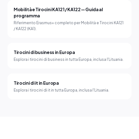
Mobilità e Tirocini KA121 / KA122 — Guida al
programma
Riferimento Erasmus+ completo per Mobilità e Tirocini KA121
/ KA122 (KA1).
Tirocini di business in Europa
Esplora i tirocini di business in tutta Europa, inclusa l'Lituania.
Tirocini di it in Europa
Esplora i tirocini di it in tutta Europa, inclusa l'Lituania.