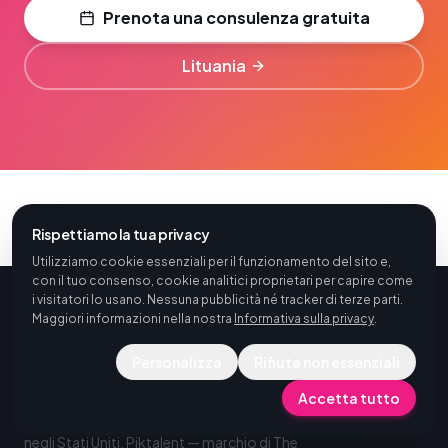
Prenota una consulenza gratuita
Lituania
Rispettiamo la tua privacy
Utilizziamo cookie essenziali per il funzionamento del sito e,
con il tuo consenso, cookie analitici proprietari per capire come
i visitatori lo usano. Nessuna pubblicità né tracker di terze parti.
Maggiori informazioni nella nostra
Informativa sulla privacy
.
Personalizza
Rifiuta non essenziali
Partner Erasmus+ chiavi in mano a servizio
Accetta tutto
completo per istituzioni educative, in Europa e
negli Stati Uniti. Piktalent — marchio di The