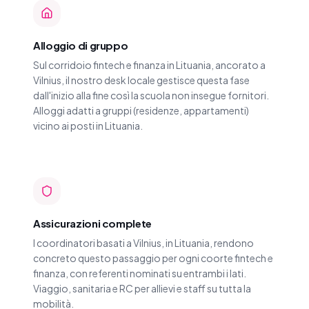
Alloggio di gruppo
Sul corridoio fintech e finanza in Lituania, ancorato a
Vilnius, il nostro desk locale gestisce questa fase
dall'inizio alla fine così la scuola non insegue fornitori.
Alloggi adatti a gruppi (residenze, appartamenti)
vicino ai posti in Lituania.
Assicurazioni complete
I coordinatori basati a Vilnius, in Lituania, rendono
concreto questo passaggio per ogni coorte fintech e
finanza, con referenti nominati su entrambi i lati.
Viaggio, sanitaria e RC per allievi e staff su tutta la
mobilità.