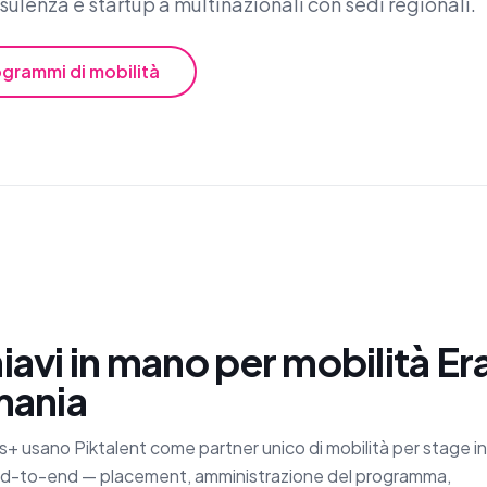
ulenza e startup a multinazionali con sedi regionali.
grammi di mobilità
hiavi in mano per mobilità E
mania
s+ usano Piktalent come partner unico di mobilità per stage in
 end-to-end — placement, amministrazione del programma,