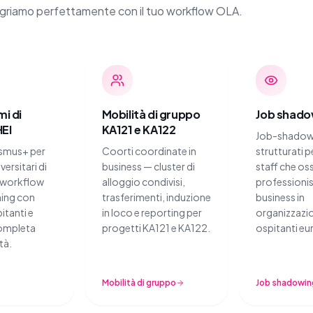
egriamo perfettamente con il tuo workflow OLA.
i di
Mobilità di gruppo
Job shado
HEI
KA121 e KA122
Job-shadow
asmus+ per
Coorti coordinate in
strutturati p
versitari di
business — cluster di
staff che o
 workflow
alloggio condivisi,
professionist
ing con
trasferimenti, induzione
business in
itanti e
in loco e reporting per
organizzazi
ompleta
progetti KA121 e KA122.
ospitanti eu
tà.
Mobilità di gruppo
Job shadowin