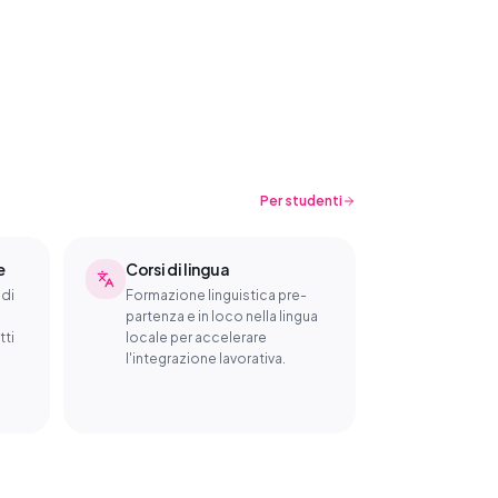
Per studenti
e
Corsi di lingua
 di
Formazione linguistica pre-
partenza e in loco nella lingua
tti
locale per accelerare
l'integrazione lavorativa.