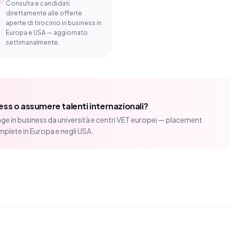
Consulta e candidati
direttamente alle offerte
aperte di tirocinio in business in
Europa e USA — aggiornato
settimanalmente.
ness o assumere talenti internazionali?
ge in business da università e centri VET europei — placement
mplete in Europa e negli USA.