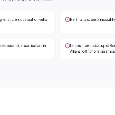
stici e industriali di livello
Berlino: uno dei principali
rofessionali, in particolare in
L'ecosistema startup di Be
Allianz) offrono la più ampi