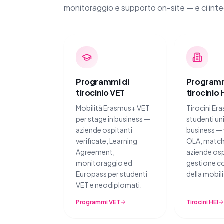
monitoraggio e supporto on-site — e ci int
Programmi di
Programm
tirocinio VET
tirocinio 
Mobilità Erasmus+ VET
Tirocini Er
per stage in business —
studenti uni
aziende ospitanti
business —
verificate, Learning
OLA, match
Agreement,
aziende osp
monitoraggio ed
gestione c
Europass per studenti
della mobili
VET e neodiplomati.
Programmi VET
Tirocini HEI