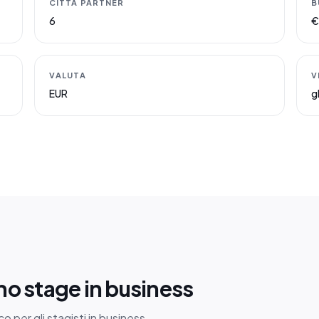
CITTÀ PARTNER
B
6
€
VALUTA
V
EUR
g
o stage in business
 per gli stagisti in business.