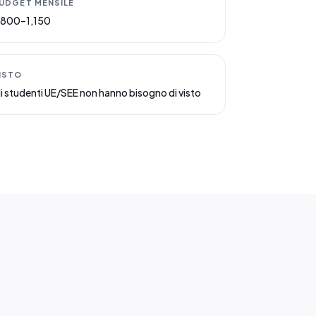
UDGET MENSILE
800–1,150
ISTO
li studenti UE/SEE non hanno bisogno di visto