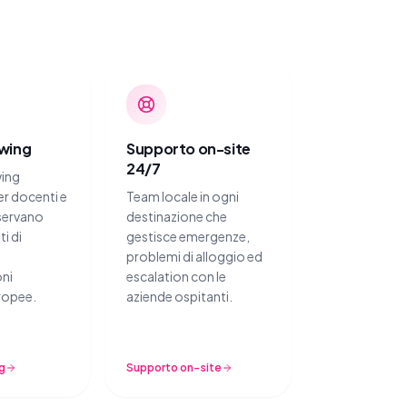
wing
Supporto on-site
24/7
ing
er docenti e
Team locale in ogni
sservano
destinazione che
i di
gestisce emergenze,
problemi di alloggio ed
oni
escalation con le
ropee.
aziende ospitanti.
g
Supporto on-site