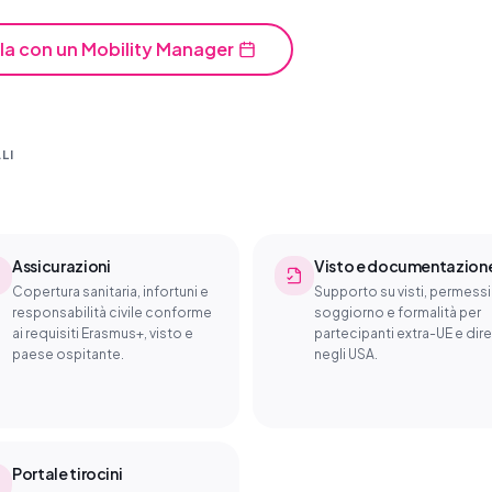
la con un Mobility Manager
LI
Assicurazioni
Visto e documentazion
Copertura sanitaria, infortuni e
Supporto su visti, permessi
responsabilità civile conforme
soggiorno e formalità per
ai requisiti Erasmus+, visto e
partecipanti extra-UE e dire
paese ospitante.
negli USA.
Portale tirocini