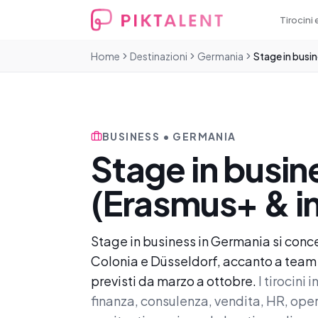
Tirocini 
Home
Destinazioni
Germania
Stage in busi
BUSINESS • GERMANIA
Stage in busin
(Erasmus+ & in
Stage in business in Germania si conc
Colonia e Düsseldorf, accanto a team d
previsti da marzo a ottobre.
I tirocini
finanza, consulenza, vendita, HR, ope