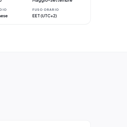
o
Maggio–Settembre
DIO
FUSO ORARIO
mese
EET (UTC+2)