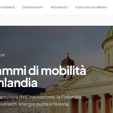
e mobilità
Destinazioni
Altri servizi
Sono uno studente
 IN
mmi di mobilità
nlandia
e cultura dell'innovazione: la Finlandia
in tech, energie pulite e foresta.