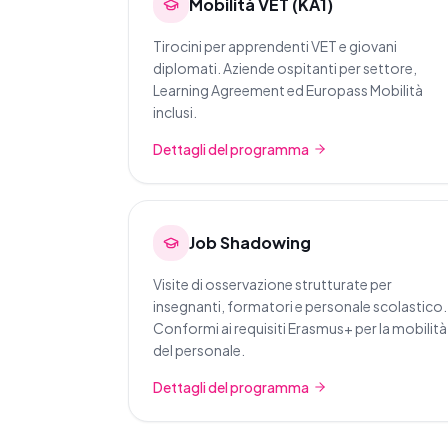
Mobilità VET (KA1)
Tirocini per apprendenti VET e giovani
diplomati. Aziende ospitanti per settore,
Learning Agreement ed Europass Mobilità
inclusi.
Dettagli del programma
Job Shadowing
Visite di osservazione strutturate per
insegnanti, formatori e personale scolastico.
Conformi ai requisiti Erasmus+ per la mobilità
del personale.
Dettagli del programma