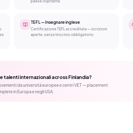
paese ospitante.
TEFL — Insegnare inglese
o
Certificazione TEFL accreditata — iscrizioni
oss
aperte, senza tirocinio obbligatorio.
 talenti internazionali across Finlandia?
venienti da università europee e centri VET — placement
mplete in Europa e negli USA.