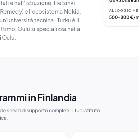
UE + zona eur
tali e nell'istruzione. Helsinki
, Remedy) e l'ecosistema Nokia;
ALLOGGIO ME
500–800 €/
n'università tecnica; Turku è il
ittimo; Oulu si specializza nella
i Oulu.
rammi in Finlandia
e servizi di supporto completi: il tuo istituto
ica.