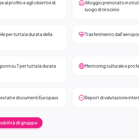
l profilo e agli obiettivi di
Alloggio prenotato in strutt
luogo di tirocinio
le per tutta la durata della
Trasferimento dall'aeropor
orni su 7 per tutta la durata
Mentoring culturale e prof
testati e documenti Europass
Report di valutazione interme
mobilità di gruppo