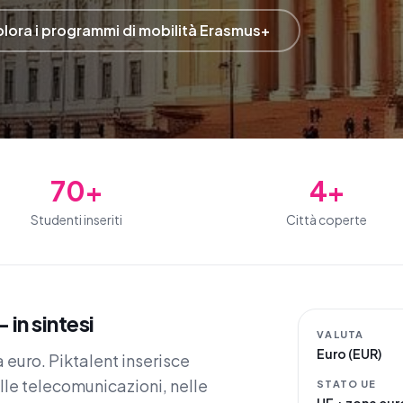
lora i programmi di mobilità Erasmus+
70+
4+
Studenti inseriti
Città coperte
in sintesi
VALUTA
Euro (EUR)
 euro. Piktalent inserisce
le telecomunicazioni, nelle
STATO UE