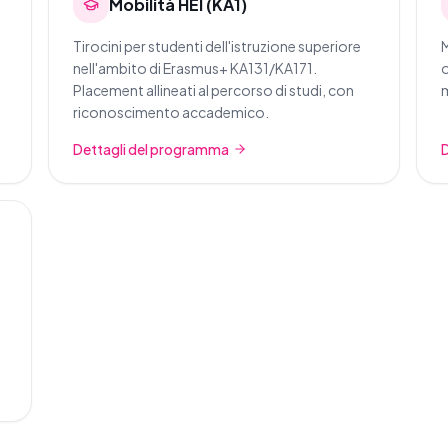
Mobilità HEI (KA1)
Tirocini per studenti dell'istruzione superiore
M
nell'ambito di Erasmus+ KA131/KA171.
o
Placement allineati al percorso di studi, con
m
riconoscimento accademico.
Dettagli del programma