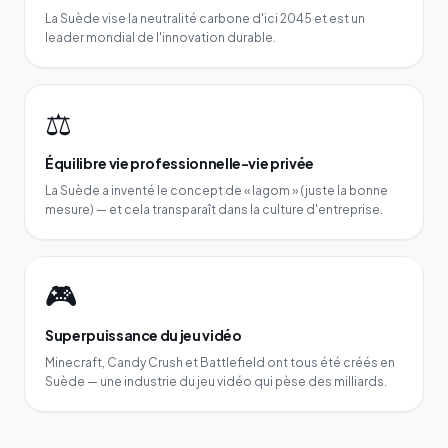
La Suède vise la neutralité carbone d'ici 2045 et est un
leader mondial de l'innovation durable.
⚖️
Équilibre vie professionnelle-vie privée
La Suède a inventé le concept de « lagom » (juste la bonne
mesure) — et cela transparaît dans la culture d'entreprise.
🎮
Superpuissance du jeu vidéo
Minecraft, Candy Crush et Battlefield ont tous été créés en
Suède — une industrie du jeu vidéo qui pèse des milliards.