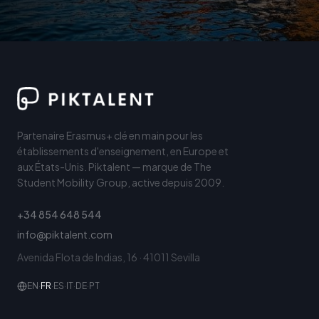
Partenaire Erasmus+ clé en main pour les
établissements d'enseignement, en Europe et
aux États-Unis. Piktalent — marque de The
Student Mobility Group, active depuis 2009.
+34 854 648 544
info@piktalent.com
Avenida Flota de Indias, 16 · 41011 Sevilla
EN
·
FR
·
ES
·
IT
·
DE
·
PT