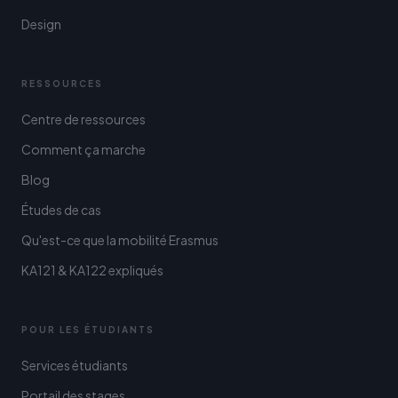
Design
RESSOURCES
Centre de ressources
Comment ça marche
Blog
Études de cas
Qu'est-ce que la mobilité Erasmus
KA121 & KA122 expliqués
POUR LES ÉTUDIANTS
Services étudiants
Portail des stages