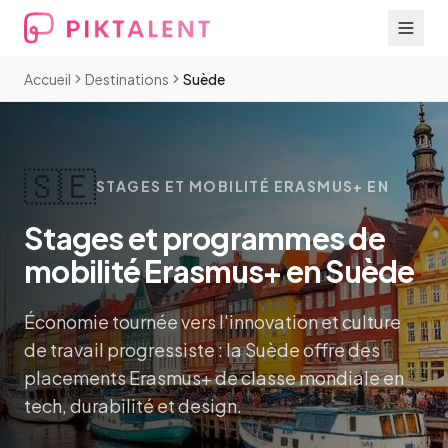
Accueil
Destinations
Suède
🇸🇪
STAGES ET MOBILITÉ ERASMUS+ EN
Stages et programmes de
mobilité Erasmus+ en Suède
Économie tournée vers l'innovation et culture
de travail progressiste : la Suède offre des
placements Erasmus+ de classe mondiale en
tech, durabilité et design.