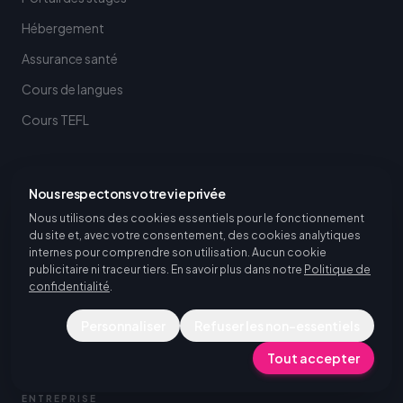
Hébergement
Assurance santé
Cours de langues
Cours TEFL
AUTRES SERVICES
Nous respectons votre vie privée
Services de recrutement
Nous utilisons des cookies essentiels pour le fonctionnement
du site et, avec votre consentement, des cookies analytiques
Embaucher des stagiaires internationaux
internes pour comprendre son utilisation. Aucun cookie
publicitaire ni traceur tiers. En savoir plus dans notre
Politique de
Sourcing de talents en Europe
confidentialité
.
Cours de langues
Personnaliser
Refuser les non-essentiels
Cours TEFL
Tout accepter
ENTREPRISE