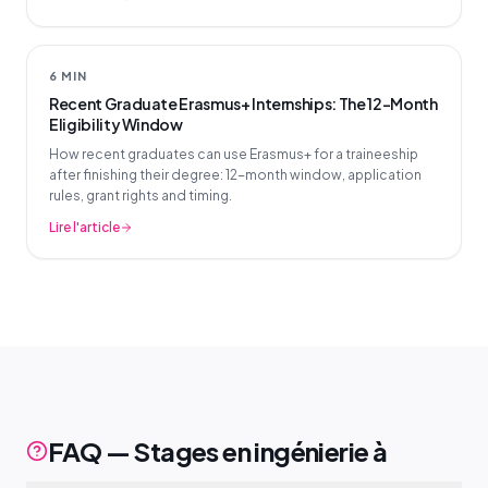
6 MIN
Recent Graduate Erasmus+ Internships: The 12-Month
Eligibility Window
How recent graduates can use Erasmus+ for a traineeship
after finishing their degree: 12-month window, application
rules, grant rights and timing.
Lire l'article
FAQ — Stages en ingénierie à