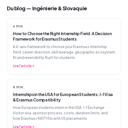
Du blog — Ingénierie & Slovaquie
6 MIN
How to Choose the Right Internship Field: A Decision
Framework for Erasmus Students
A 4-axis framework to choose your Erasmus+ internship
field: career direction, skill leverage, geographic ecosystem
fit and reversibility. Built for students.
Lire l'article
8 MIN
Internships in the USA for European Students: J-1 Visa
& Erasmus Compatibility
How European students intern in the USA: J-1 Exchange
Visitor visa, sponsor process, costs, duration limits, and
how Erasmus+ KA171 fits with US placements.
Lire l'article