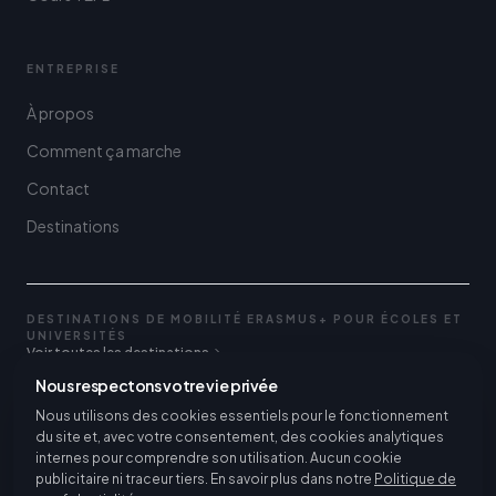
ENTREPRISE
À propos
Comment ça marche
Contact
Destinations
DESTINATIONS DE MOBILITÉ ERASMUS+ POUR ÉCOLES ET
UNIVERSITÉS
Voir toutes les destinations
Nous respectons votre vie privée
Voir toutes les destinations de stage
Nous utilisons des cookies essentiels pour le fonctionnement
du site et, avec votre consentement, des cookies analytiques
internes pour comprendre son utilisation. Aucun cookie
publicitaire ni traceur tiers. En savoir plus dans notre
Politique de