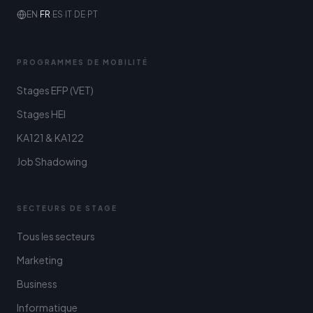
EN
·
FR
·
ES
·
IT
·
DE
·
PT
PROGRAMMES DE MOBILITÉ
Stages EFP (VET)
Stages HEI
KA121 & KA122
Job Shadowing
SECTEURS DE STAGE
Tous les secteurs
Marketing
Business
Informatique