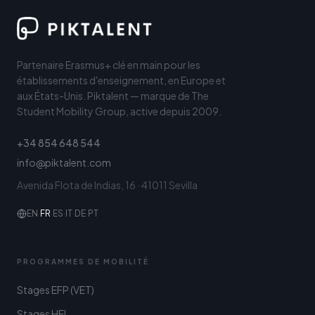
Partenaire Erasmus+ clé en main pour les
établissements d'enseignement, en Europe et
aux États-Unis. Piktalent — marque de The
Student Mobility Group, active depuis 2009.
+34 854 648 544
info@piktalent.com
Avenida Flota de Indias, 16 · 41011 Sevilla
EN
·
FR
·
ES
·
IT
·
DE
·
PT
PROGRAMMES DE MOBILITÉ
Stages EFP (VET)
Stages HEI