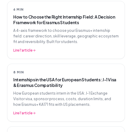
6 MIN
How to Choose the Right Internship Field: A Decision
Framework for Erasmus Students
A 4-axis framework to choose your Erasmus+ internship
field: career direction, skill leverage, geographic ecosystem
fit and reversibility. Built for students.
Lire l'article
8 MIN
Internships in the USA for European Students: J-1 Visa
& Erasmus Compatibility
How European students intern in the USA: J-1 Exchange
Visitor visa, sponsor process, costs, duration limits, and
how Erasmus+ KA171 fits with US placements.
Lire l'article