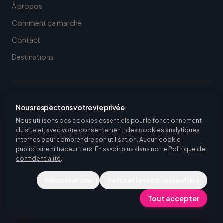
À propos
Comment ça marche
Contact
Destinations
DESTINATIONS DE MOBILITÉ ERASMUS+ POUR ÉCOLES ET
Nous respectons votre vie privée
UNIVERSITÉS
Voir toutes les destinations
Nous utilisons des cookies essentiels pour le fonctionnement
du site et, avec votre consentement, des cookies analytiques
Voir toutes les destinations de stage
internes pour comprendre son utilisation. Aucun cookie
publicitaire ni traceur tiers. En savoir plus dans notre
Politique de
confidentialité
.
Personnaliser
Refuser les non-essentiels
©
2026
Piktalent.
Tous droits réservés.
Tout accepter
Politique de confidentialité
Conditions d'utilisation
Paramètres des cookies