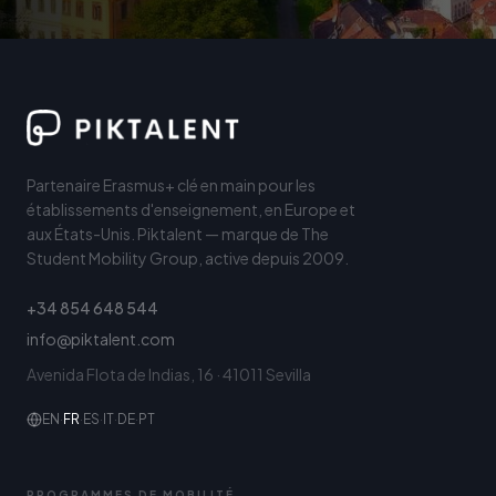
Partenaire Erasmus+ clé en main pour les
établissements d'enseignement, en Europe et
aux États-Unis. Piktalent — marque de The
Student Mobility Group, active depuis 2009.
+34 854 648 544
info@piktalent.com
Avenida Flota de Indias, 16 · 41011 Sevilla
EN
·
FR
·
ES
·
IT
·
DE
·
PT
PROGRAMMES DE MOBILITÉ