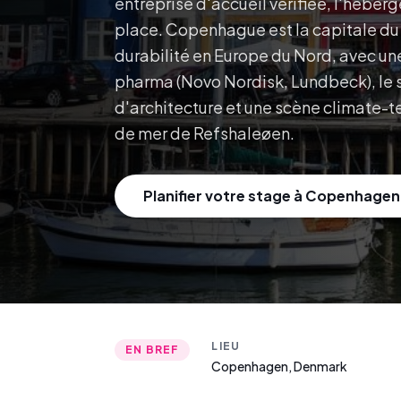
entreprise d'accueil vérifiée, l'héber
place.
Copenhague est la capitale du d
durabilité en Europe du Nord, avec u
pharma (Novo Nordisk, Lundbeck), le s
d'architecture et une scène climate-te
de mer de Refshaleøen.
Planifier votre stage à Copenhagen
LIEU
EN BREF
Copenhagen
,
Denmark