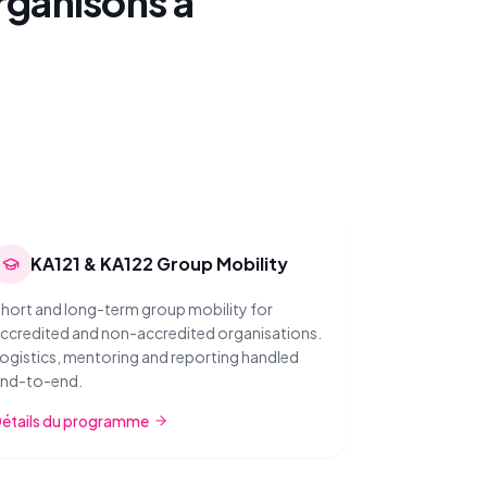
ganisons à
KA121 & KA122 Group Mobility
hort and long-term group mobility for
ccredited and non-accredited organisations.
ogistics, mentoring and reporting handled
nd-to-end.
étails du programme