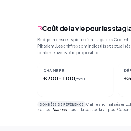
Coût de la vie pour les stag
Budget mensuel typique d'un stagiaire à Copenh
Piktalent. Les chiffres sont indicatifs et actualisés 
confirmé avec votre proposition.
CHAMBRE
DÉ
€
700–1,100
€
/mois
Chiffres normalisés en E
DONNÉES DE RÉFÉRENCE
Source :
Numbeo
indice du coût de la vie pour Copen