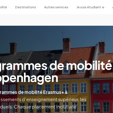
ilité
Destinations
Autres services
Je suis étudiant·e
grammes de mobilité
openhagen
ogrammes de mobilité Erasmus+ à
lissements d'enseignement supérieur, les
viduels. Chaque placement inclut une