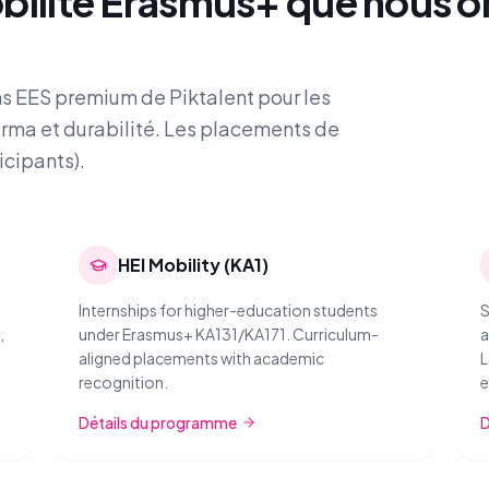
ilité Erasmus+ que nous or
s EES premium de Piktalent pour les
arma et durabilité. Les placements de
icipants).
HEI Mobility (KA1)
Internships for higher-education students
S
,
under Erasmus+ KA131/KA171. Curriculum-
a
aligned placements with academic
L
recognition.
e
Détails du programme
D