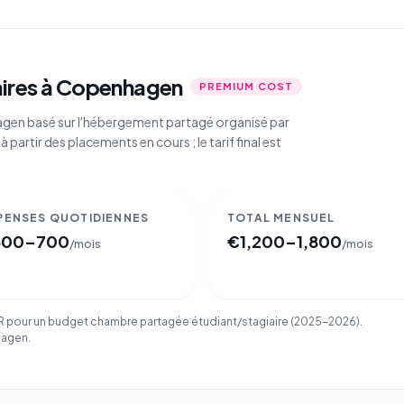
iaires à Copenhagen
PREMIUM COST
agen basé sur l'hébergement partagé organisé par
à partir des placements en cours ; le tarif final est
PENSES QUOTIDIENNES
TOTAL MENSUEL
500–700
€
1,200–1,800
/mois
/mois
UR pour un budget chambre partagée étudiant/stagiaire (2025-2026).
hagen.