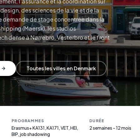
gement, l'assurance et la coordination sur
esign, des sciences de la vie et de la
ne demande de stage concentrée dans la
hipping (Maersk), les studios
ch dense à Nørrebro, Vesterbro et le front
Toutes les villes en Denmark
PROGRAMMES
DURÉE
Erasmus+ KA131, KA171, VET, HEI,
2 semaines – 12 mois
BIP, job shadowing