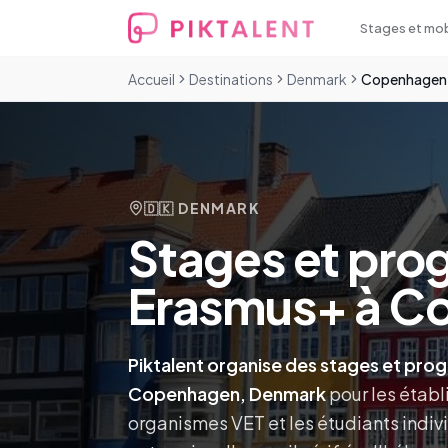
Stages et mob
Accueil
Destinations
Denmark
Copenhagen
🇩🇰
DENMARK
Stages et pro
Erasmus+ à C
Piktalent organise des stages et pr
Copenhagen, Denmark
pour les étab
organismes VET et les étudiants indi