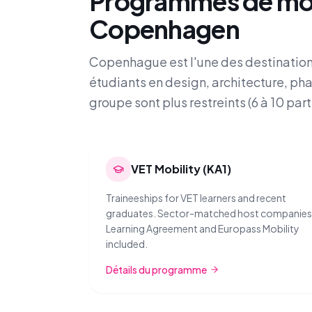
Programmes de mob
Copenhagen
Copenhague est l'une des destination
étudiants en design, architecture, ph
groupe sont plus restreints (6 à 10 part
VET Mobility (KA1)
Traineeships for VET learners and recent
graduates. Sector-matched host companies
Learning Agreement and Europass Mobility
included.
Détails du programme