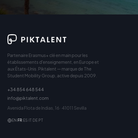
Partenaire Erasmus+ clé en main pour les
établissements d'enseignement, en Europe et
aux États-Unis. Piktalent — marque de The
Student Mobility Group, active depuis 2009.
+34 854 648 544
info@piktalent.com
Avenida Flota de Indias, 16 · 41011 Sevilla
EN
·
FR
·
ES
·
IT
·
DE
·
PT