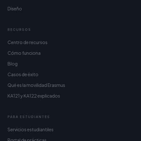
Diseño
RECURSOS
Centro de recursos
Cómo funciona
Blog
Casos de éxito
Qué es la movilidad Erasmus
KA121 y KA122 explicados
PARA ESTUDIANTES
Servicios estudiantiles
Portal de prácticas