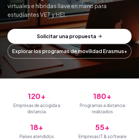
virtuales e híbridas llave en mano para
estudiantes VET y HEI.
Solicitar una propuesta
Explorar los programas de movilidad Erasmus+
120+
180+
Empresas de acogida a
Programas a distancia
distancia
realizados
18+
55+
Países atendidos
Empresas IT & software