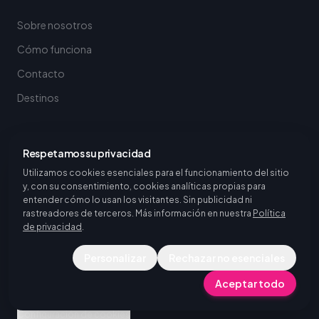
Sobre nosotros
Cómo funciona
Contacto
Destinos
Respetamos su privacidad
DESTINOS DE MOVILIDAD ERASMUS+ PARA CENTROS Y
UNIVERSIDADES
Utilizamos cookies esenciales para el funcionamiento del sitio
Explorar todos los destinos
y, con su consentimiento, cookies analíticas propias para
entender cómo lo usan los visitantes. Sin publicidad ni
Ver todos los destinos de prácticas
rastreadores de terceros. Más información en nuestra
Política
de privacidad
.
Personalizar
Rechazar no esenciales
Aceptar todo
©
2026
Piktalent.
Todos los derechos reservados.
Política de privacidad
Términos del servicio
Configuración de cookies