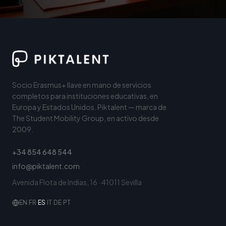
Socio Erasmus+ llave en mano de servicios
completos para instituciones educativas, en
Europa y Estados Unidos. Piktalent — marca de
The Student Mobility Group, en activo desde
2009.
+34 854 648 544
info@piktalent.com
Avenida Flota de Indias, 16 · 41011 Sevilla
EN
·
FR
·
ES
·
IT
·
DE
·
PT