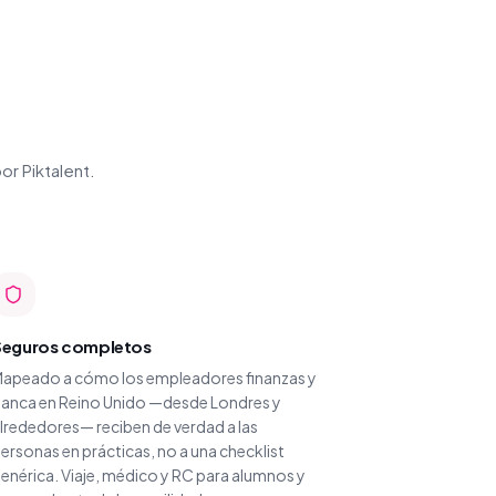
or Piktalent.
Seguros completos
apeado a cómo los empleadores finanzas y
anca en Reino Unido —desde Londres y
lrededores— reciben de verdad a las
ersonas en prácticas, no a una checklist
enérica. Viaje, médico y RC para alumnos y