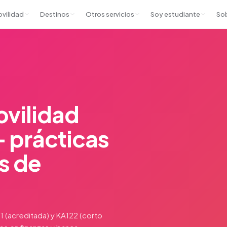
ovilidad
Destinos
Otros servicios
Soy estudiante
So
ovilidad
— prácticas
os de
1 (acreditada) y KA122 (corto