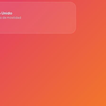
o Unido
o de movilidad