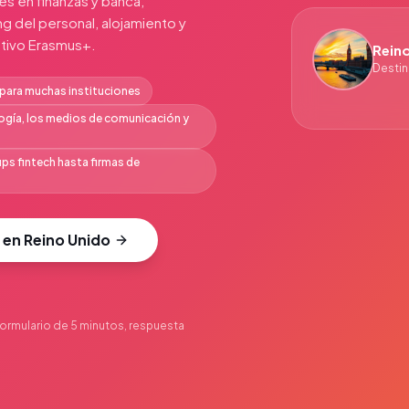
es en finanzas y banca,
g del personal, alojamiento y
ativo Erasmus+.
Rein
Destin
 para muchas instituciones
ología, los medios de comunicación y
ps fintech hasta firmas de
 en Reino Unido
ormulario de 5 minutos, respuesta