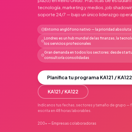
plazo) en Reino Unido. Prácticas de estudiant
tecnología, marketing y medios, job shadowin
soporte 24/7 — bajo un único liderazgo oper
Entorno anglófono nativo — la prioridad absoluta
Londres es un hub mundial de las finanzas, la tecn
los servicios profesionales
Gran demanda en todos los sectores: desde startu
consultoría consolidadas
Planifica tu programa KA121 / KA122
KA121 / KA122
Indícanos tus fechas, sectores y tamaño de grupo — f
escrita en 48 horas laborables.
200+ — Empresas colaboradoras