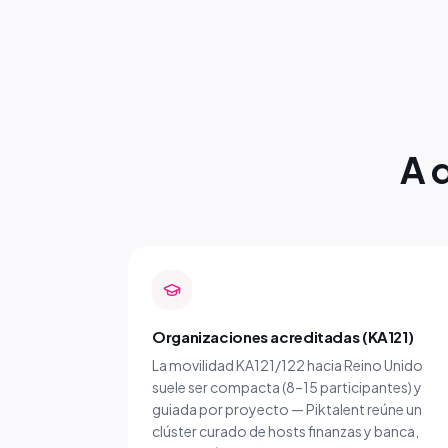
A 
Organizaciones acreditadas (KA121)
La movilidad KA121/122 hacia Reino Unido
suele ser compacta (8–15 participantes) y
guiada por proyecto — Piktalent reúne un
clúster curado de hosts finanzas y banca,