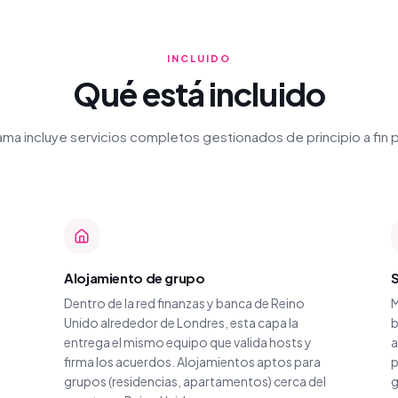
INCLUIDO
Qué está incluido
a incluye servicios completos gestionados de principio a fin p
Alojamiento de grupo
Dentro de la red finanzas y banca de Reino
M
Unido alrededor de Londres, esta capa la
b
entrega el mismo equipo que valida hosts y
a
firma los acuerdos. Alojamientos aptos para
p
grupos (residencias, apartamentos) cerca del
g