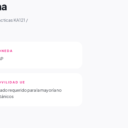
ma
cticas KA121 /
ONEDA
BP
VILIDAD UE
sado requerido para la mayoría no
itánicos