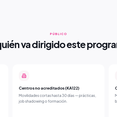
PÚBLICO
quién va dirigido este progr
Centros no acreditados (KA122)
C
Movilidades cortas hasta 30 días — prácticas,
M
job shadowing o formación.
b