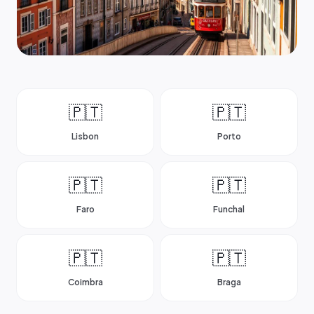
🇵🇹
🇵🇹
Lisbon
Porto
🇵🇹
🇵🇹
Faro
Funchal
🇵🇹
🇵🇹
Coimbra
Braga