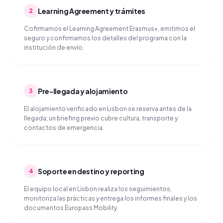
Learning Agreement y trámites
2
Cofirmamos el Learning Agreement Erasmus+, emitimos el
seguro y confirmamos los detalles del programa con la
institución de envío.
Pre-llegada y alojamiento
3
El alojamiento verificado en Lisbon se reserva antes de la
llegada; un briefing previo cubre cultura, transporte y
contactos de emergencia.
Soporte en destino y reporting
4
El equipo local en Lisbon realiza los seguimientos,
monitoriza las prácticas y entrega los informes finales y los
documentos Europass Mobility.