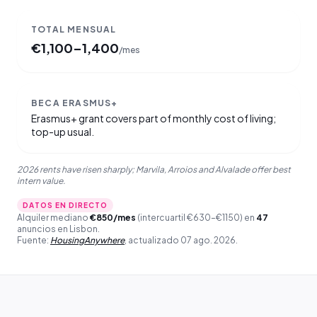
TOTAL MENSUAL
€
1,100–1,400
/mes
BECA ERASMUS+
Erasmus+ grant covers part of monthly cost of living;
top-up usual.
2026 rents have risen sharply; Marvila, Arroios and Alvalade offer best
intern value.
DATOS EN DIRECTO
Alquiler mediano
€
850
/mes
(intercuartil €630–€1150) en
47
anuncios en Lisbon.
Fuente:
HousingAnywhere
,
actualizado
07 ago. 2026
.