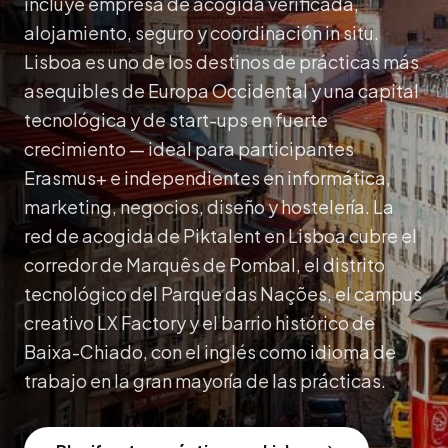
incluye empresa de acogida verificada,
alojamiento, seguro y coordinación in situ.
Lisboa es uno de los destinos de prácticas más
asequibles de Europa Occidental y una capital
tecnológica y de start-ups en fuerte
crecimiento — ideal para participantes
Erasmus+ e independientes en informática,
marketing, negocios, diseño y hostelería. La
red de acogida de Piktalent en Lisboa cubre el
corredor de Marquês de Pombal, el distrito
tecnológico del Parque das Nações, el campus
creativo LX Factory y el barrio histórico de
Baixa-Chiado, con el inglés como idioma de
trabajo en la gran mayoría de las prácticas.