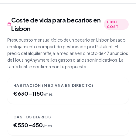
Coste de vida para becarios en
HIGH
Lisbon
COST
Presupuesto mensual típico de un becario en Lisbon basado
en alojamiento compartido gestionado por Piktalent. El
precio del alquiler refleja la mediana en directo de 47 anuncios
de HousingAnywhere; los gastos diarios son indicativos. La
tarifa final se confirma con tu propuesta.
HABITACIÓN
(MEDIANA EN DIRECTO)
€
630–1150
/mes
GASTOS DIARIOS
€
550–650
/mes