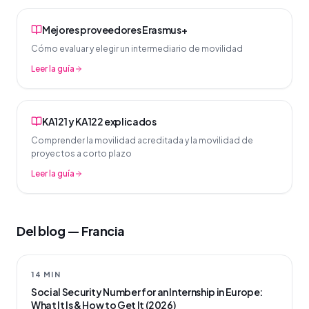
Mejores proveedores Erasmus+
Cómo evaluar y elegir un intermediario de movilidad
Leer la guía
KA121 y KA122 explicados
Comprender la movilidad acreditada y la movilidad de
proyectos a corto plazo
Leer la guía
Del blog — Francia
14 MIN
Social Security Number for an Internship in Europe:
What It Is & How to Get It (2026)