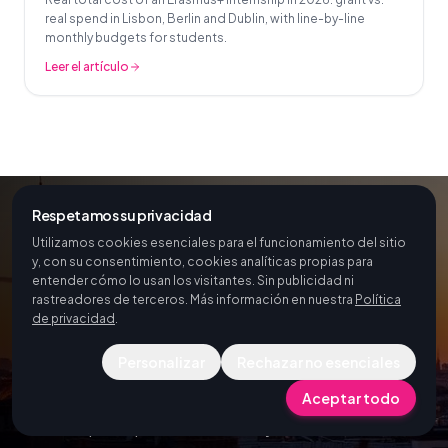
real spend in Lisbon, Berlin and Dublin, with line-by-line
monthly budgets for students.
Leer el artículo
Respetamos su privacidad
Utilizamos cookies esenciales para el funcionamiento del sitio
y, con su consentimiento, cookies analíticas propias para
¿Listo para organizar una
entender cómo lo usan los visitantes. Sin publicidad ni
movilidad en Francia?
rastreadores de terceros. Más información en nuestra
Política
de privacidad
.
Contacta con nuestro equipo para hablar sobre tus
Personalizar
Rechazar no esenciales
necesidades de programa en Francia. Prepararemos
Aceptar todo
una propuesta personalizada en función de tus
participantes, sectores y calendario.