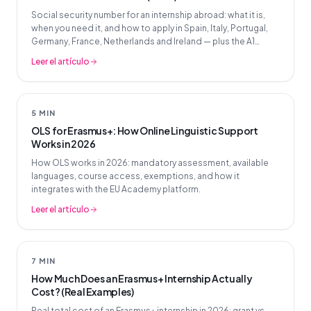
Social security number for an internship abroad: what it is,
when you need it, and how to apply in Spain, Italy, Portugal,
Germany, France, Netherlands and Ireland — plus the A1
document explained.
Leer el artículo
5 MIN
OLS for Erasmus+: How Online Linguistic Support
Works in 2026
How OLS works in 2026: mandatory assessment, available
languages, course access, exemptions, and how it
integrates with the EU Academy platform.
Leer el artículo
7 MIN
How Much Does an Erasmus+ Internship Actually
Cost? (Real Examples)
Real total cost of an Erasmus+ internship in 2026: grant vs.