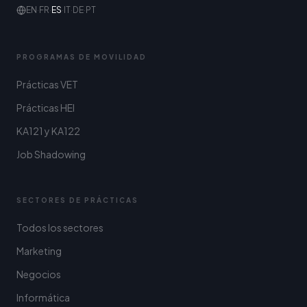
EN
·
FR
·
ES
·
IT
·
DE
·
PT
PROGRAMAS DE MOVILIDAD
Prácticas VET
Prácticas HEI
KA121 y KA122
Job Shadowing
SECTORES DE PRÁCTICAS
Todos los sectores
Marketing
Negocios
Informática