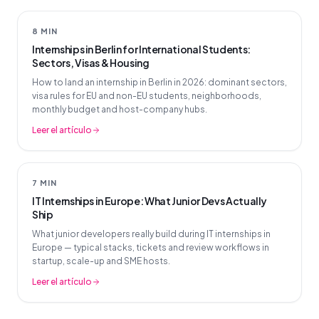
8 MIN
Internships in Berlin for International Students:
Sectors, Visas & Housing
How to land an internship in Berlin in 2026: dominant sectors,
visa rules for EU and non-EU students, neighborhoods,
monthly budget and host-company hubs.
Leer el artículo
7 MIN
IT Internships in Europe: What Junior Devs Actually
Ship
What junior developers really build during IT internships in
Europe — typical stacks, tickets and review workflows in
startup, scale-up and SME hosts.
Leer el artículo