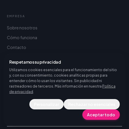
EMPRESA
Sobre nosotros
Cómo funciona
Contacto
Destinos
Respetamos su privacidad
Utilizamos cookies esenciales para el funcionamiento del sitio
y, con su consentimiento, cookies analíticas propias para
entender cómo lo usan los visitantes. Sin publicidad ni
DESTINOS DE MOVILIDAD ERASMUS+ PARA CENTROS Y
UNIVERSIDADES
rastreadores de terceros. Más información en nuestra
Política
Explorar todos los destinos
de privacidad
.
Ver todos los destinos de prácticas
Personalizar
Rechazar no esenciales
Aceptar todo