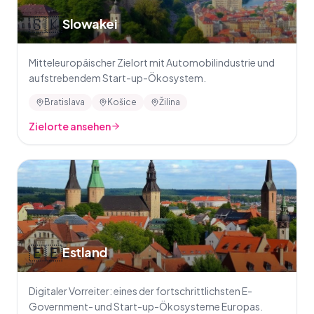
🇸🇰
Slowakei
Mitteleuropäischer Zielort mit Automobilindustrie und
aufstrebendem Start-up-Ökosystem.
Bratislava
Košice
Žilina
Zielorte ansehen
🇪🇪
Estland
Digitaler Vorreiter: eines der fortschrittlichsten E-
Government- und Start-up-Ökosysteme Europas.