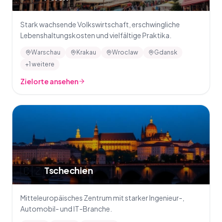
Stark wachsende Volkswirtschaft, erschwingliche
Lebenshaltungskosten und vielfältige Praktika.
Warschau
Krakau
Wroclaw
Gdansk
+1 weitere
Zielorte ansehen
🇨🇿
Tschechien
Mitteleuropäisches Zentrum mit starker Ingenieur-,
Automobil- und IT-Branche.