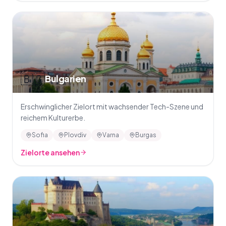
🇧🇬
Bulgarien
Erschwinglicher Zielort mit wachsender Tech-Szene und
reichem Kulturerbe.
Sofia
Plovdiv
Varna
Burgas
Zielorte ansehen