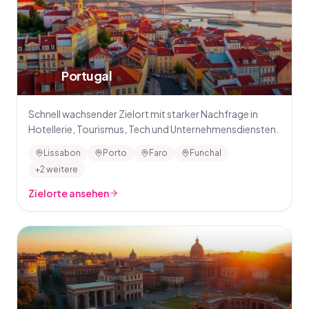
🇵🇹
Portugal
Schnell wachsender Zielort mit starker Nachfrage in
Hotellerie, Tourismus, Tech und Unternehmensdiensten.
Lissabon
Porto
Faro
Funchal
+2 weitere
Zielorte ansehen