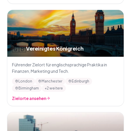
🇬🇧
Vereinigtes Königreich
Führender Zielort für englischsprachige Praktika in
Finanzen, Marketing und Tech.
London
Manchester
Edinburgh
Birmingham
+2 weitere
Zielorte ansehen