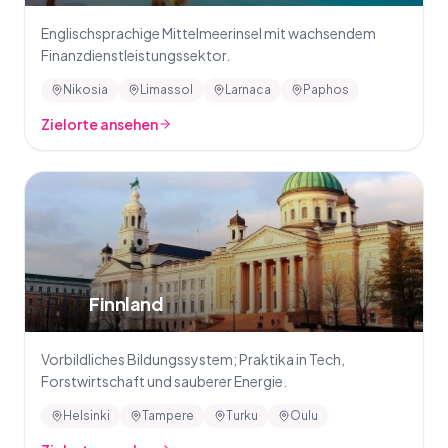
Englischsprachige Mittelmeerinsel mit wachsendem
Finanzdienstleistungssektor.
Nikosia
Limassol
Larnaca
Paphos
Zielorte ansehen
🇫🇮
Finnland
Vorbildliches Bildungssystem; Praktika in Tech,
Forstwirtschaft und sauberer Energie.
Helsinki
Tampere
Turku
Oulu