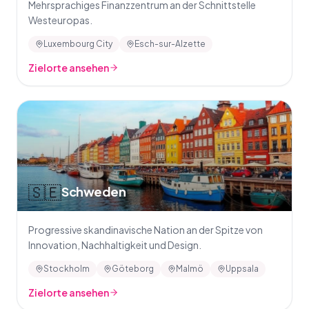
Mehrsprachiges Finanzzentrum an der Schnittstelle
Westeuropas.
Luxembourg City
Esch-sur-Alzette
Zielorte ansehen
🇸🇪
Schweden
Progressive skandinavische Nation an der Spitze von
Innovation, Nachhaltigkeit und Design.
Stockholm
Göteborg
Malmö
Uppsala
Zielorte ansehen