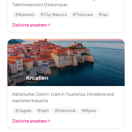
Talentreservoirs Osteuropas.
Bukarest
Cluj-Napoca
Timișoara
Iași
Zielorte ansehen
🇭🇷
Kroatien
Adriatischer Zielort, stark in Tourismus, Hotellerie und
maritimer Industrie.
Zagreb
Split
Dubrovnik
Rijeka
Zielorte ansehen