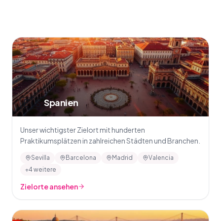
🇪🇸
Spanien
Unser wichtigster Zielort mit hunderten
Praktikumsplätzen in zahlreichen Städten und Branchen.
Sevilla
Barcelona
Madrid
Valencia
+4 weitere
Zielorte ansehen