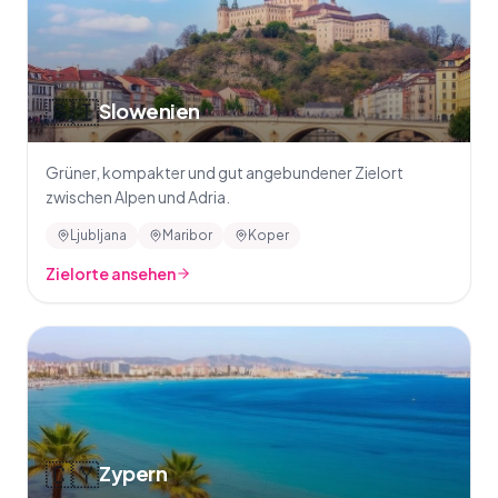
🇸🇮
Slowenien
Grüner, kompakter und gut angebundener Zielort
zwischen Alpen und Adria.
Ljubljana
Maribor
Koper
Zielorte ansehen
🇨🇾
Zypern