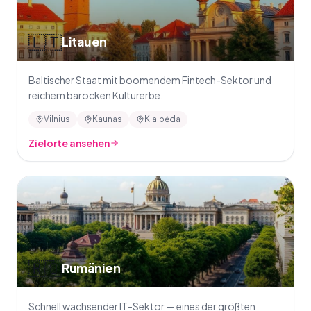
🇱🇹
Litauen
Baltischer Staat mit boomendem Fintech-Sektor und
reichem barocken Kulturerbe.
Vilnius
Kaunas
Klaipėda
Zielorte ansehen
🇷🇴
Rumänien
Schnell wachsender IT-Sektor — eines der größten