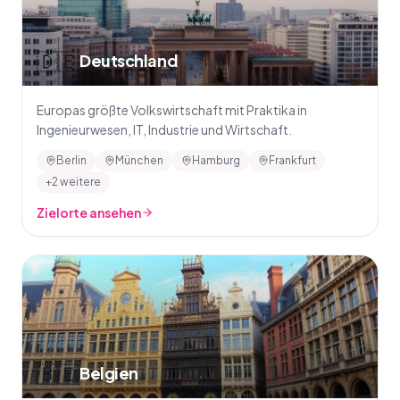
🇩🇪
Deutschland
Europas größte Volkswirtschaft mit Praktika in
Ingenieurwesen, IT, Industrie und Wirtschaft.
Berlin
München
Hamburg
Frankfurt
+2 weitere
Zielorte ansehen
🇧🇪
Belgien