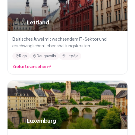
🇱🇻
Lettland
Baltisches Juwel mit wachsendem IT-Sektor und
erschwinglichen Lebenshaltungskosten.
Riga
Daugavpils
Liepāja
Zielorte ansehen
🇱🇺
Luxemburg