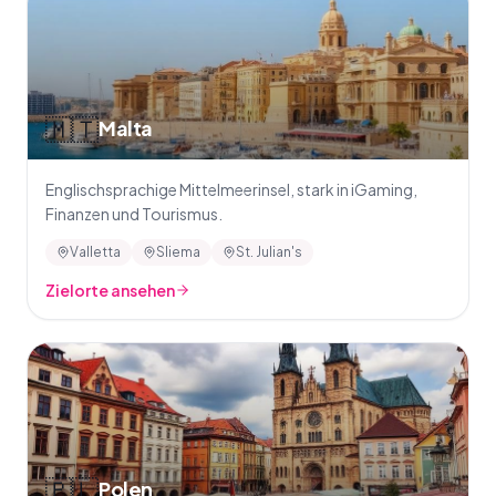
🇲🇹
Malta
Englischsprachige Mittelmeerinsel, stark in iGaming,
Finanzen und Tourismus.
Valletta
Sliema
St. Julian's
Zielorte ansehen
🇵🇱
Polen