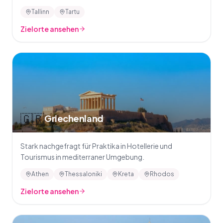
Tallinn
Tartu
Zielorte ansehen
🇬🇷
Griechenland
Stark nachgefragt für Praktika in Hotellerie und
Tourismus in mediterraner Umgebung.
Athen
Thessaloniki
Kreta
Rhodos
Zielorte ansehen