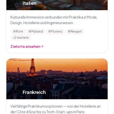
🇮🇹
Italien
Kulturelle Immersion verbunden mit Praktika in Mode,
Design, Hotellerie und Ingenieurwesen.
Rom
Mailand
Florenz
Neapel
+2 weitere
Zielorte ansehen
🇫🇷
Frankreich
Vielfältige Praktikumsoptionen — von der Hotellerie an
der Côte d'Azur bis zu Tech-Start-ups in Paris.