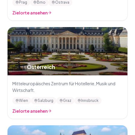
Prag
Brno
Ostrava
Zielorte ansehen
🇦🇹
Österreich
Mitteleuropäisches Zentrum für Hotellerie, Musik und
Wirtschaft.
Wien
Salzburg
Graz
Innsbruck
Zielorte ansehen