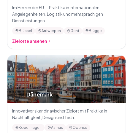
Im Herzen der EU — Praktika in internationalen
Angelegenheiten, Logistik und mehrsprachigen
Dienstleistungen.
Brüssel
Antwerpen
Gent
Brügge
Zielorte ansehen
🇩🇰
Dänemark
Innovativer skandinavischer Zielort mit Praktika in
Nachhaltigkeit, Design und Tech.
Kopenhagen
Aarhus
Odense