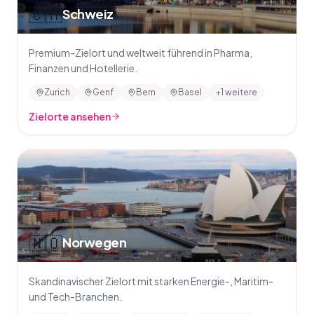
🇨🇭
Schweiz
Premium-Zielort und weltweit führend in Pharma,
Finanzen und Hotellerie.
Zurich
Genf
Bern
Basel
+1 weitere
Zielorte ansehen
🇳🇴
Norwegen
Skandinavischer Zielort mit starken Energie-, Maritim-
und Tech-Branchen.