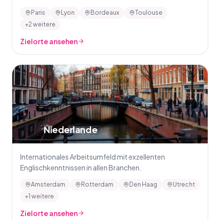
Paris
Lyon
Bordeaux
Toulouse
+2 weitere
Zielorte ansehen
🇳🇱
Niederlande
Internationales Arbeitsumfeld mit exzellenten
Englischkenntnissen in allen Branchen.
Amsterdam
Rotterdam
Den Haag
Utrecht
+1 weitere
Zielorte ansehen