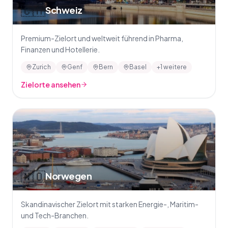
🇨🇭
Schweiz
Premium-Zielort und weltweit führend in Pharma,
Finanzen und Hotellerie.
Zurich
Genf
Bern
Basel
+1 weitere
Zielorte ansehen
🇳🇴
Norwegen
Skandinavischer Zielort mit starken Energie-, Maritim-
und Tech-Branchen.