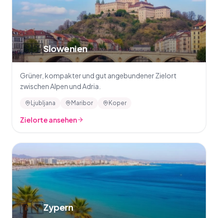
🇸🇮
Slowenien
Grüner, kompakter und gut angebundener Zielort
zwischen Alpen und Adria.
Ljubljana
Maribor
Koper
Zielorte ansehen
🇨🇾
Zypern