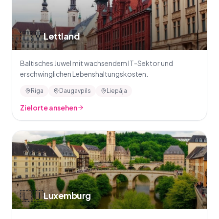
🇱🇻
Lettland
Baltisches Juwel mit wachsendem IT-Sektor und
erschwinglichen Lebenshaltungskosten.
Riga
Daugavpils
Liepāja
Zielorte ansehen
🇱🇺
Luxemburg