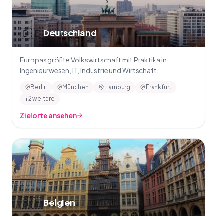
🇩🇪
Deutschland
Europas größte Volkswirtschaft mit Praktika in
Ingenieurwesen, IT, Industrie und Wirtschaft.
Berlin
München
Hamburg
Frankfurt
+2 weitere
Zielorte ansehen
🇧🇪
Belgien