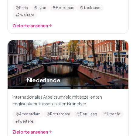
Paris
Lyon
Bordeaux
Toulouse
+2 weitere
Zielorte ansehen
🇳🇱
Niederlande
Internationales Arbeitsumfeld mit exzellenten
Englischkenntnissen in allen Branchen.
Amsterdam
Rotterdam
Den Haag
Utrecht
+1 weitere
Zielorte ansehen