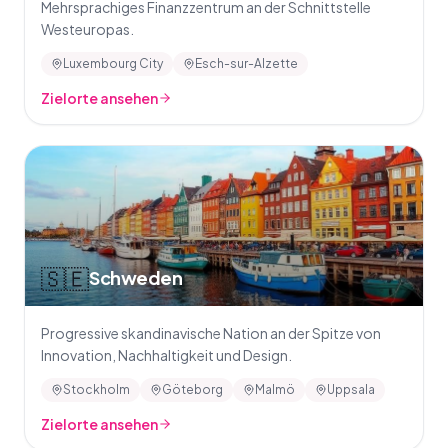
Mehrsprachiges Finanzzentrum an der Schnittstelle
Westeuropas.
Luxembourg City
Esch-sur-Alzette
Zielorte ansehen
🇸🇪
Schweden
Progressive skandinavische Nation an der Spitze von
Innovation, Nachhaltigkeit und Design.
Stockholm
Göteborg
Malmö
Uppsala
Zielorte ansehen