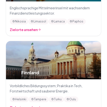
Englischsprachige Mittelmeerinsel mit wachsendem
Finanzdienstleistungssektor.
Nikosia
Limassol
Larnaca
Paphos
Zielorte ansehen
🇫🇮
Finnland
Vorbildliches Bildungssystem; Praktika in Tech,
Forstwirtschaft und sauberer Energie.
Helsinki
Tampere
Turku
Oulu