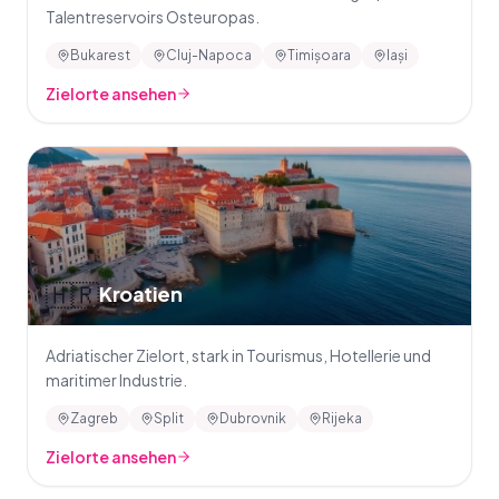
Talentreservoirs Osteuropas.
Bukarest
Cluj-Napoca
Timișoara
Iași
Zielorte ansehen
🇭🇷
Kroatien
Adriatischer Zielort, stark in Tourismus, Hotellerie und
maritimer Industrie.
Zagreb
Split
Dubrovnik
Rijeka
Zielorte ansehen