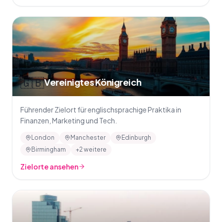
🇬🇧
Vereinigtes Königreich
Führender Zielort für englischsprachige Praktika in
Finanzen, Marketing und Tech.
London
Manchester
Edinburgh
Birmingham
+2 weitere
Zielorte ansehen