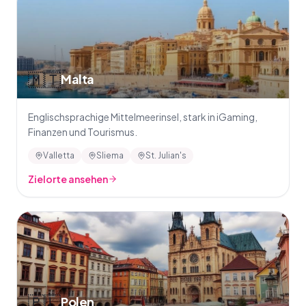
🇲🇹
Malta
Englischsprachige Mittelmeerinsel, stark in iGaming,
Finanzen und Tourismus.
Valletta
Sliema
St. Julian's
Zielorte ansehen
🇵🇱
Polen