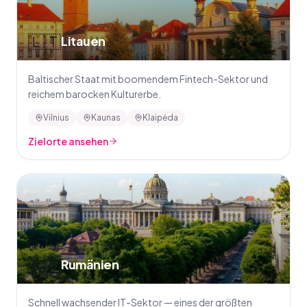
🇱🇹
Litauen
Baltischer Staat mit boomendem Fintech-Sektor und
reichem barocken Kulturerbe.
Vilnius
Kaunas
Klaipėda
Zielorte ansehen
🇷🇴
Rumänien
Schnell wachsender IT-Sektor — eines der größten