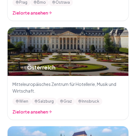
Prag
Brno
Ostrava
Zielorte ansehen
🇦🇹
Österreich
Mitteleuropäisches Zentrum für Hotellerie, Musik und
Wirtschaft.
Wien
Salzburg
Graz
Innsbruck
Zielorte ansehen