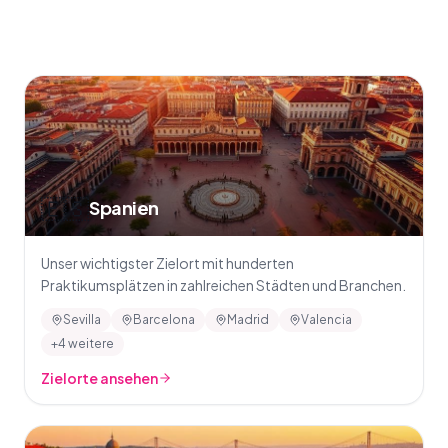
🇪🇸
Spanien
Unser wichtigster Zielort mit hunderten
Praktikumsplätzen in zahlreichen Städten und Branchen.
Sevilla
Barcelona
Madrid
Valencia
+4 weitere
Zielorte ansehen