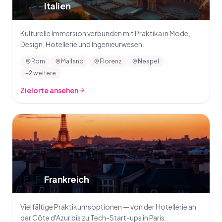
🇮🇹
Italien
Kulturelle Immersion verbunden mit Praktika in Mode,
Design, Hotellerie und Ingenieurwesen.
Rom
Mailand
Florenz
Neapel
+2 weitere
Zielorte ansehen
🇫🇷
Frankreich
Vielfältige Praktikumsoptionen — von der Hotellerie an
der Côte d'Azur bis zu Tech-Start-ups in Paris.