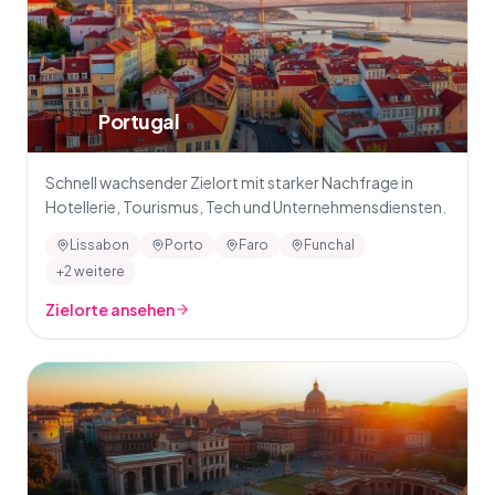
🇵🇹
Portugal
Schnell wachsender Zielort mit starker Nachfrage in
Hotellerie, Tourismus, Tech und Unternehmensdiensten.
Lissabon
Porto
Faro
Funchal
+2 weitere
Zielorte ansehen