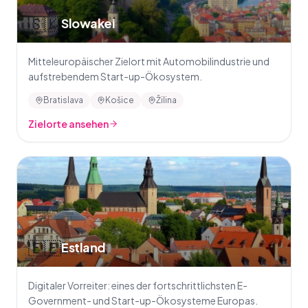
🇸🇰
Slowakei
Mitteleuropäischer Zielort mit Automobilindustrie und
aufstrebendem Start-up-Ökosystem.
Bratislava
Košice
Žilina
Zielorte ansehen
🇪🇪
Estland
Digitaler Vorreiter: eines der fortschrittlichsten E-
Government- und Start-up-Ökosysteme Europas.