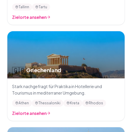
Tallinn
Tartu
Zielorte ansehen
🇬🇷
Griechenland
Stark nachgefragt für Praktika in Hotellerie und
Tourismus in mediterraner Umgebung.
Athen
Thessaloniki
Kreta
Rhodos
Zielorte ansehen