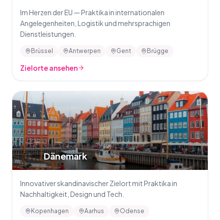
Im Herzen der EU — Praktika in internationalen
Angelegenheiten, Logistik und mehrsprachigen
Dienstleistungen.
Brüssel
Antwerpen
Gent
Brügge
Zielorte ansehen
🇩🇰
Dänemark
Innovativer skandinavischer Zielort mit Praktika in
Nachhaltigkeit, Design und Tech.
Kopenhagen
Aarhus
Odense