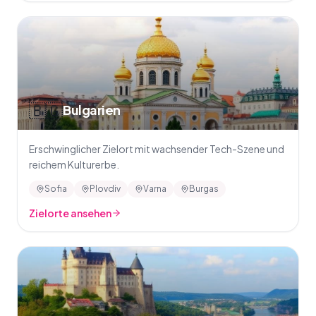
🇧🇬
Bulgarien
Erschwinglicher Zielort mit wachsender Tech-Szene und
reichem Kulturerbe.
Sofia
Plovdiv
Varna
Burgas
Zielorte ansehen