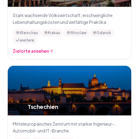
Stark wachsende Volkswirtschaft, erschwingliche
Lebenshaltungskosten und vielfältige Praktika.
Warschau
Krakau
Wroclaw
Gdansk
+1 weitere
Zielorte ansehen
🇨🇿
Tschechien
Mitteleuropäisches Zentrum mit starker Ingenieur-,
Automobil- und IT-Branche.