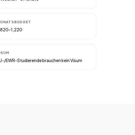
ONATSBUDGET
820–1,220
ISUM
U-/EWR-Studierende brauchen kein Visum