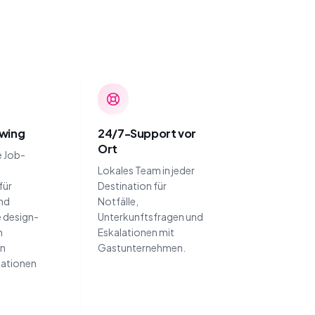
wing
24/7-Support vor
Ort
e Job-
-
Lokales Team in jeder
für
Destination für
und
Notfälle,
e design-
Unterkunftsfragen und
n
Eskalationen mit
en
Gastunternehmen.
sationen