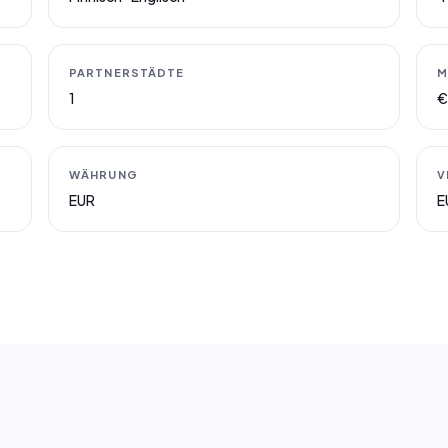
PARTNERSTÄDTE
M
1
€
WÄHRUNG
V
EUR
E