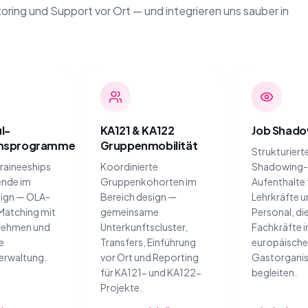
oring und Support vor Ort — und integrieren uns sauber in
l-
KA121 & KA122
Job Shado
umsprogramme
Gruppenmobilität
Strukturiert
raineeships
Koordinierte
Shadowing
ende im
Gruppenkohorten im
Aufenthalte 
sign — OLA-
Bereich design —
Lehrkräfte 
Matching mit
gemeinsame
Personal, di
nehmen und
Unterkunftscluster,
Fachkräfte i
e
Transfers, Einführung
europäisch
erwaltung.
vor Ort und Reporting
Gastorgani
für KA121- und KA122-
begleiten.
Projekte.