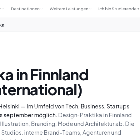
t
Destinationen
Weitere Leistungen
Ich bin Studierende:r
ka
a in Finnland
ternational)
 Helsinki — im Umfeld von Tech, Business, Startups
is september möglich.
Design-Praktika in Finnland
Illustration, Branding, Mode und Architektur ab. Die
Studios, interne Brand-Teams, Agenturen und