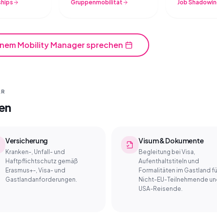
ships
Gruppenmobilität
Job Shadowi
inem Mobility Manager sprechen
AR
en
Versicherung
Visum & Dokumente
Kranken-, Unfall- und
Begleitung bei Visa,
Haftpflichtschutz gemäß
Aufenthaltstiteln und
Erasmus+-, Visa- und
Formalitäten im Gastland fü
Gastlandanforderungen.
Nicht-EU-Teilnehmende u
USA-Reisende.