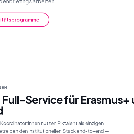
denbriefings arbeiten.
litätsprogramme
NEN
 Full-Service für Erasmus+ u
d
ordinator:innen nutzen Piktalent als einzigen
betreiben den institutionellen Stack end-to-end —