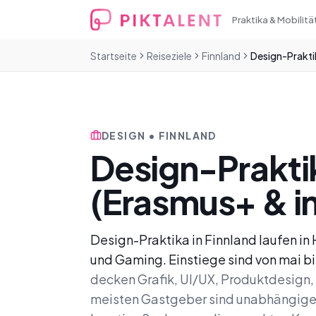
Praktika & Mobilitä
Startseite
Reiseziele
Finnland
Design-Prakti
DESIGN • FINNLAND
Design-Praktik
(Erasmus+ & in
Design-Praktika in Finnland laufen in
und Gaming. Einstiege sind von mai b
decken Grafik, UI/UX, Produktdesign, 
meisten Gastgeber sind unabhängige 