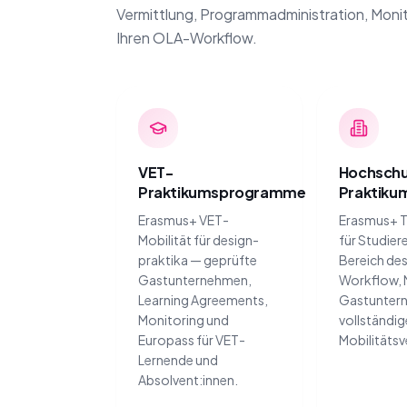
Vermittlung, Programmadministration, Monit
Ihren OLA-Workflow.
VET-
Hochschu
Praktikumsprogramme
Praktik
Erasmus+ VET-
Erasmus+ T
Mobilität für design-
für Studier
praktika — geprüfte
Bereich de
Gastunternehmen,
Workflow, 
Learning Agreements,
Gastunter
Monitoring und
vollständig
Europass für VET-
Mobilitätsv
Lernende und
Absolvent:innen.