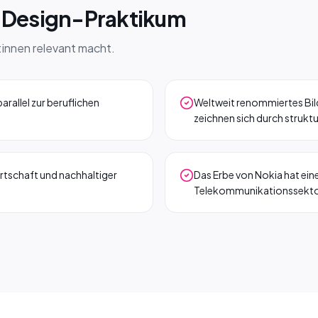
n Design-Praktikum
:innen relevant macht.
arallel zur beruflichen
Weltweit renommiertes Bi
zeichnen sich durch strukt
rtschaft und nachhaltiger
Das Erbe von Nokia hat ein
Telekommunikationssekto