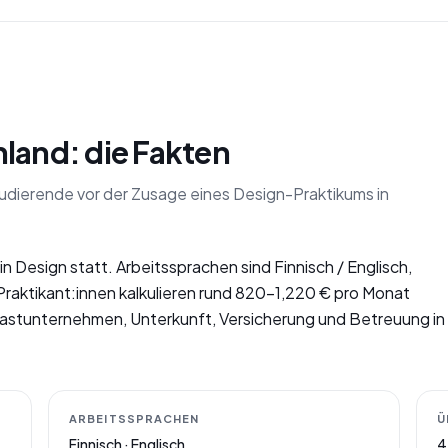
nland: die Fakten
tudierende vor der Zusage eines Design-Praktikums in
in Design statt. Arbeitssprachen sind Finnisch / Englisch,
 Praktikant:innen kalkulieren rund 820–1,220 € pro Monat
t Gastunternehmen, Unterkunft, Versicherung und Betreuung in
ARBEITSSPRACHEN
Ü
Finnisch · Englisch
4