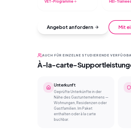
VET-Programme
HEI-Trainee
Angebot anfordern
Mit e
AUCH FÜR EINZELNE STUDIERENDE VERFÜGB
À-la-carte-Supportleistung
Unterkunft
Geprüfte Unterkünfte in der
Nähe des Gastunternehmens —
Wohnungen, Residenzen oder
Gastfamilien. Im Paket
enthalten oder à la carte
buchbar.