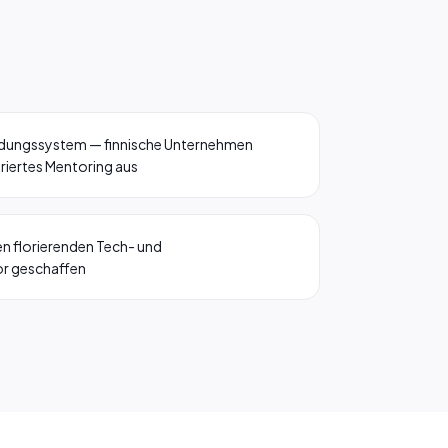
ldungssystem — finnische Unternehmen
uriertes Mentoring aus
en florierenden Tech- und
r geschaffen