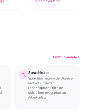
ng
Support vor Ort
Für Studierende
Sprachkurse
Sprachtraining vor der Abreise
und vor Ort in der
r
Landessprache für eine
nd
schnellere Integration am
Arbeitsplatz.