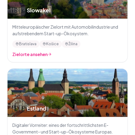
🇸🇰
Slowakei
Mitteleuropäischer Zielort mit Automobilindustrie und
aufstrebendem Start-up-Ökosystem.
Bratislava
Košice
Žilina
Zielorte ansehen
🇪🇪
Estland
Digitaler Vorreiter: eines der fortschrittlichsten E-
Government- und Start-up-Ökosysteme Europas.