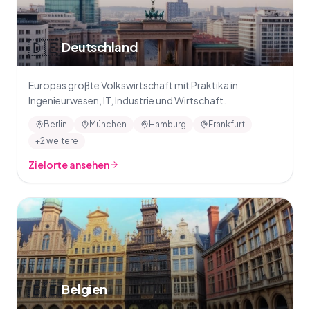
🇩🇪
Deutschland
Europas größte Volkswirtschaft mit Praktika in
Ingenieurwesen, IT, Industrie und Wirtschaft.
Berlin
München
Hamburg
Frankfurt
+2 weitere
Zielorte ansehen
🇧🇪
Belgien