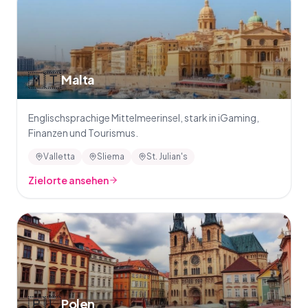
🇲🇹
Malta
Englischsprachige Mittelmeerinsel, stark in iGaming,
Finanzen und Tourismus.
Valletta
Sliema
St. Julian's
Zielorte ansehen
🇵🇱
Polen