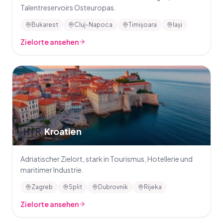
Talentreservoirs Osteuropas.
Bukarest
Cluj-Napoca
Timișoara
Iași
Zielorte ansehen
🇭🇷
Kroatien
Adriatischer Zielort, stark in Tourismus, Hotellerie und
maritimer Industrie.
Zagreb
Split
Dubrovnik
Rijeka
Zielorte ansehen