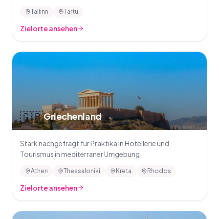
Tallinn
Tartu
Zielorte ansehen
🇬🇷
Griechenland
Stark nachgefragt für Praktika in Hotellerie und
Tourismus in mediterraner Umgebung.
Athen
Thessaloniki
Kreta
Rhodos
Zielorte ansehen