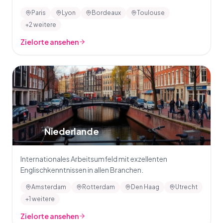
Paris
Lyon
Bordeaux
Toulouse
+2 weitere
Zielorte ansehen
🇳🇱
Niederlande
Internationales Arbeitsumfeld mit exzellenten
Englischkenntnissen in allen Branchen.
Amsterdam
Rotterdam
Den Haag
Utrecht
+1 weitere
Zielorte ansehen