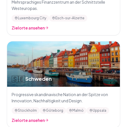
Mehrsprachiges Finanzzentrum an der Schnittstelle
Westeuropas.
Luxembourg City
Esch-sur-Alzette
Zielorte ansehen
🇸🇪
Schweden
Progressive skandinavische Nation an der Spitze von
Innovation, Nachhaltigkeit und Design.
Stockholm
Göteborg
Malmö
Uppsala
Zielorte ansehen