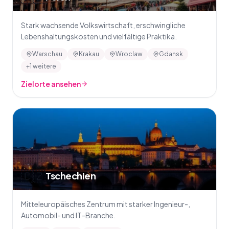
Stark wachsende Volkswirtschaft, erschwingliche
Lebenshaltungskosten und vielfältige Praktika.
Warschau
Krakau
Wroclaw
Gdansk
+1 weitere
Zielorte ansehen
🇨🇿
Tschechien
Mitteleuropäisches Zentrum mit starker Ingenieur-,
Automobil- und IT-Branche.