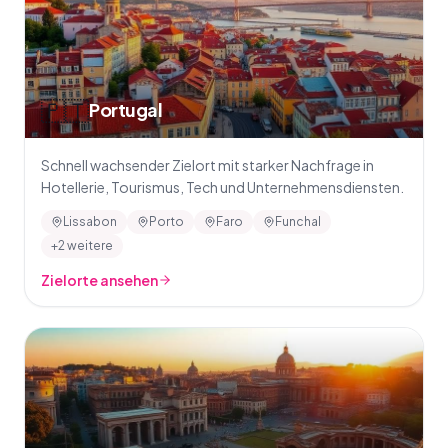
🇵🇹
Portugal
Schnell wachsender Zielort mit starker Nachfrage in
Hotellerie, Tourismus, Tech und Unternehmensdiensten.
Lissabon
Porto
Faro
Funchal
+2 weitere
Zielorte ansehen