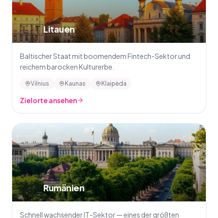
🇱🇹
Litauen
Baltischer Staat mit boomendem Fintech-Sektor und
reichem barocken Kulturerbe.
Vilnius
Kaunas
Klaipėda
Zielorte ansehen
🇷🇴
Rumänien
Schnell wachsender IT-Sektor — eines der größten