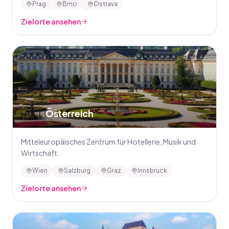
Prag
Brno
Ostrava
Zielorte ansehen
🇦🇹
Österreich
Mitteleuropäisches Zentrum für Hotellerie, Musik und
Wirtschaft.
Wien
Salzburg
Graz
Innsbruck
Zielorte ansehen