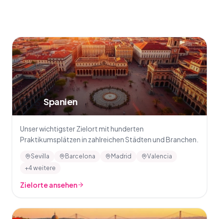
🇪🇸
Spanien
Unser wichtigster Zielort mit hunderten
Praktikumsplätzen in zahlreichen Städten und Branchen.
Sevilla
Barcelona
Madrid
Valencia
+4 weitere
Zielorte ansehen