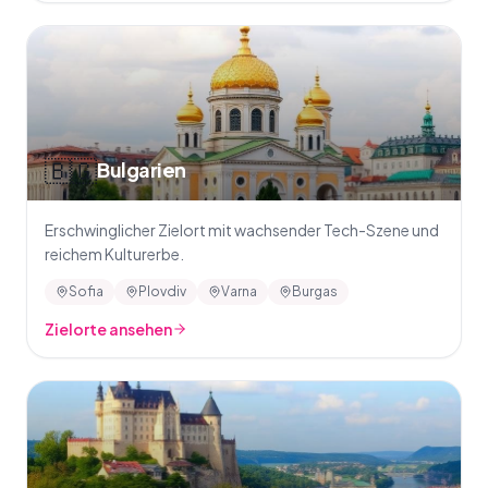
🇧🇬
Bulgarien
Erschwinglicher Zielort mit wachsender Tech-Szene und
reichem Kulturerbe.
Sofia
Plovdiv
Varna
Burgas
Zielorte ansehen