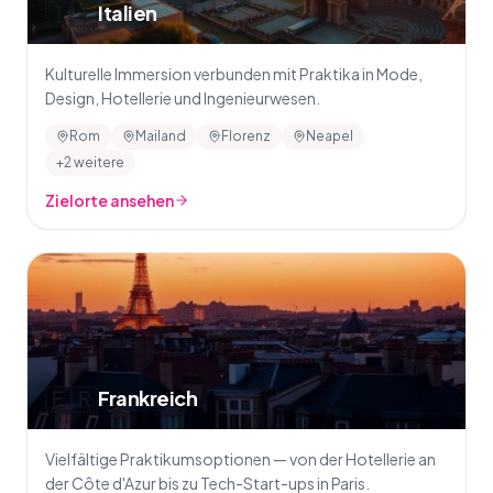
🇮🇹
Italien
Kulturelle Immersion verbunden mit Praktika in Mode,
Design, Hotellerie und Ingenieurwesen.
Rom
Mailand
Florenz
Neapel
+2 weitere
Zielorte ansehen
🇫🇷
Frankreich
Vielfältige Praktikumsoptionen — von der Hotellerie an
der Côte d'Azur bis zu Tech-Start-ups in Paris.