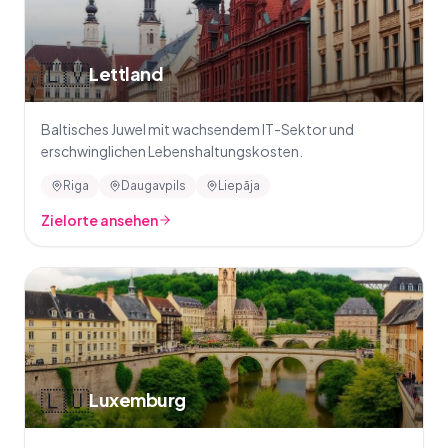
🇱🇻
Lettland
Baltisches Juwel mit wachsendem IT-Sektor und
erschwinglichen Lebenshaltungskosten.
Riga
Daugavpils
Liepāja
Zielorte ansehen
🇱🇺
Luxemburg