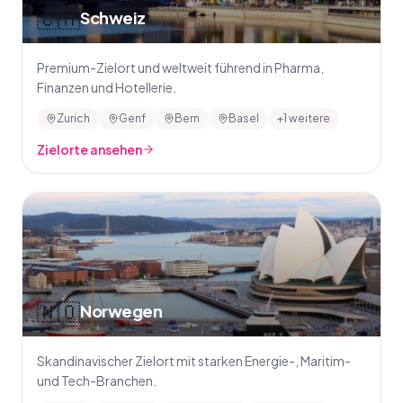
🇨🇭
Schweiz
Premium-Zielort und weltweit führend in Pharma,
Finanzen und Hotellerie.
Zurich
Genf
Bern
Basel
+1 weitere
Zielorte ansehen
🇳🇴
Norwegen
Skandinavischer Zielort mit starken Energie-, Maritim-
und Tech-Branchen.