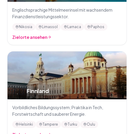
Englischsprachige Mittelmeerinsel mit wachsendem
Finanzdienstleistungssektor.
Nikosia
Limassol
Larnaca
Paphos
Zielorte ansehen
🇫🇮
Finnland
Vorbildliches Bildungssystem; Praktika in Tech,
Forstwirtschaft und sauberer Energie.
Helsinki
Tampere
Turku
Oulu