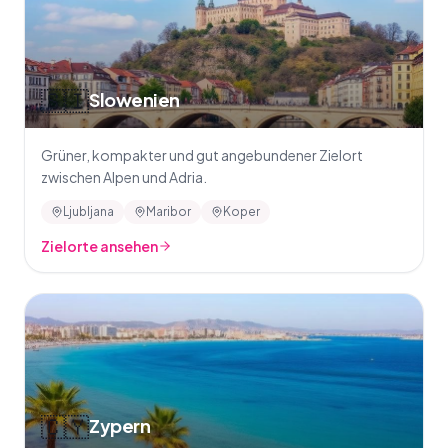
🇸🇮
Slowenien
Grüner, kompakter und gut angebundener Zielort
zwischen Alpen und Adria.
Ljubljana
Maribor
Koper
Zielorte ansehen
🇨🇾
Zypern