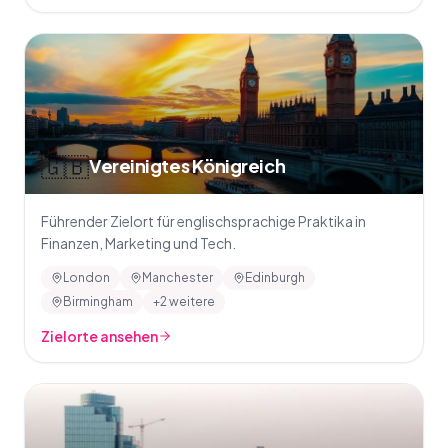
🇬🇧
Vereinigtes Königreich
Führender Zielort für englischsprachige Praktika in
Finanzen, Marketing und Tech.
London
Manchester
Edinburgh
Birmingham
+2 weitere
Zielorte ansehen