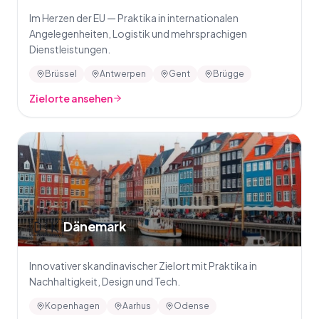
Im Herzen der EU — Praktika in internationalen
Angelegenheiten, Logistik und mehrsprachigen
Dienstleistungen.
Brüssel
Antwerpen
Gent
Brügge
Zielorte ansehen
🇩🇰
Dänemark
Innovativer skandinavischer Zielort mit Praktika in
Nachhaltigkeit, Design und Tech.
Kopenhagen
Aarhus
Odense