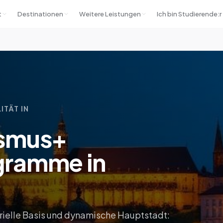
t
Destinationen
Weitere Leistungen
Ich bin Studierende:r
ITÄT IN
asmus+
gramme in
trielle Basis und dynamische Hauptstadt: