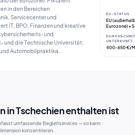
alb der Eurozone). Piktalent
gen in den Bereichen
EU-STATUS
nik, Servicecenter und
EU (außerhalb
rt IT, BPO, Finanzen und kreative
Eurozone) + 
Cybersicherheits- und
DURCHSCHNIT
- und die Technische Universität;
UNTERKUNFT
400–650 €/
- und Automobilpraktika.
 in Tschechien enthalten ist
mfasst umfassende Begleitservices — so kann
 Dimension konzentrieren.