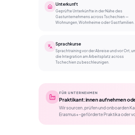
Unterkunft
Geprüfte Unterkünfte in der Nähe des
Gastunternehmens across Tschechien —
Wohnungen, Wohnheime oder Gastfamilien.
Sprachkurse
Sprachtraining vor der Abreise und vor Ort, u
die Integration am Arbeitsplatz across
Tschechien zu beschleunigen.
FÜR UNTERNEHMEN
Praktikant:innen aufnehmen oder
Wir sourcen, prüfen und onboarden K
Erasmus+-geförderte Praktika oder vol