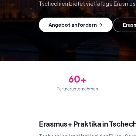
Tschechien bietet vielfältige Erasmus
Angebot anfordern
Eras
60+
Partnerunternehmen
Erasmus+ Praktika in Tschech