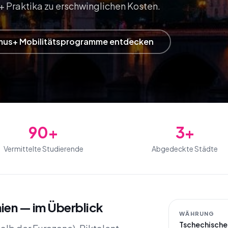
+ Praktika zu erschwinglichen Kosten.
mus+ Mobilitätsprogramme entdecken
90+
3+
Vermittelte Studierende
Abgedeckte Städte
ien — im Überblick
WÄHRUNG
Tschechische