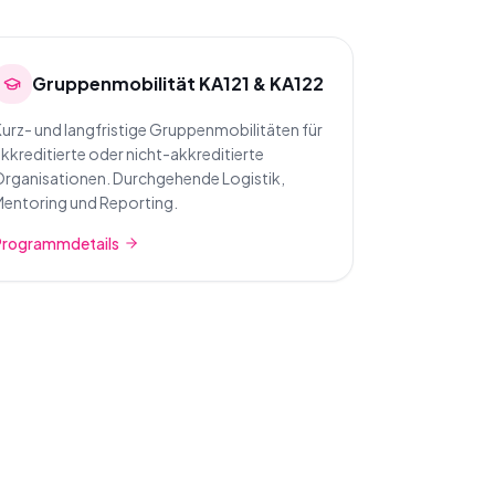
Gruppenmobilität KA121 & KA122
urz- und langfristige Gruppenmobilitäten für
kkreditierte oder nicht-akkreditierte
rganisationen. Durchgehende Logistik,
entoring und Reporting.
Programmdetails