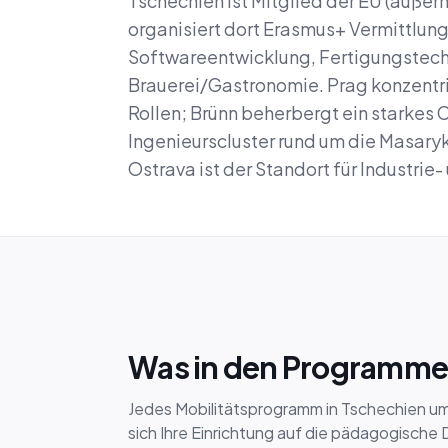
Tschechien ist Mitglied der EU (außerh
organisiert dort Erasmus+ Vermittlun
Softwareentwicklung, Fertigungstech
Brauerei/Gastronomie. Prag konzentrie
Rollen; Brünn beherbergt ein starkes 
Ingenieurscluster rund um die Masaryk
Ostrava ist der Standort für Industrie
Was in den Programmen
Jedes Mobilitätsprogramm in Tschechien u
sich Ihre Einrichtung auf die pädagogische