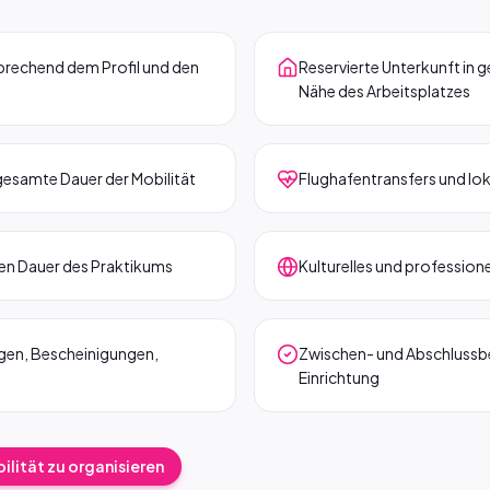
prechend dem Profil und den
Reservierte Unterkunft in 
Nähe des Arbeitsplatzes
 gesamte Dauer der Mobilität
Flughafentransfers und lok
en Dauer des Praktikums
Kulturelles und professio
ngen, Bescheinigungen,
Zwischen- und Abschlussb
Einrichtung
lität zu organisieren