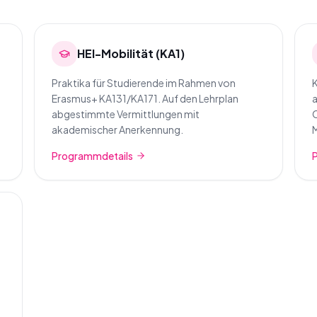
HEI-Mobilität (KA1)
Praktika für Studierende im Rahmen von
K
Erasmus+ KA131/KA171. Auf den Lehrplan
a
abgestimmte Vermittlungen mit
O
akademischer Anerkennung.
M
Programmdetails